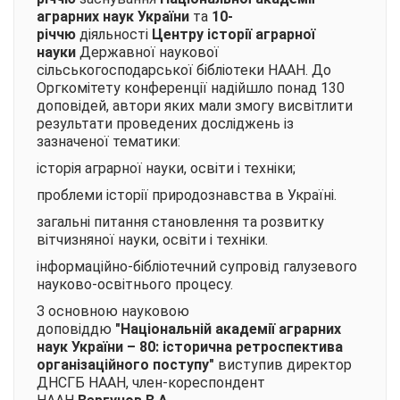
аграрних наук України
та
10-
річчю
діяльності
Центру історії аграрної
науки
Державної наукової
сільськогосподарської бібліотеки НААН. До
Оргкомітету конференції надійшло понад 130
доповідей, автори яких мали змогу висвітлити
результати проведених досліджень із
зазначеної тематики:
історія аграрної науки, освіти і техніки;
проблеми історії природознавства в Україні.
загальні питання становлення та розвитку
вітчизняної науки, освіти і техніки.
інформаційно-бібліотечний супровід галузевого
науково-освітнього процесу.
З основною науковою
доповіддю
"Національній академії аграрних
наук України – 80: історична ретроспектива
організаційного поступу"
виступив директор
ДНСГБ НААН, член-кореспондент