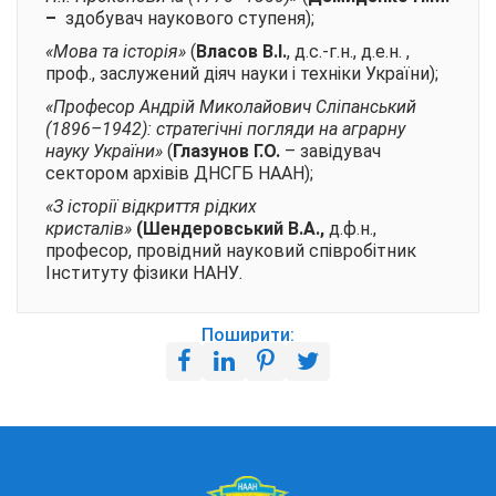
–
здобувач наукового ступеня);
«Мова та історія»
(
Власов В.І.
, д.с.-г.н., д.е.н. ,
проф., заслужений діяч науки і техніки України);
«Професор Андрій Миколайович Сліпанський
(1896–1942): стратегічні погляди на аграрну
науку України»
(
Глазунов Г.О.
– завідувач
сектором архівів ДНСГБ НААН);
«З історії відкриття рідких
кристалів»
(Шендеровський В.А.,
д.ф.н.,
професор, провідний науковий співробітник
Інституту фізики НАНУ
.
Поширити: