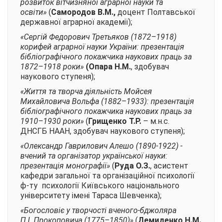
розвиток вітчизняної аграрної науки та
освіти»
(
Самородов В.М.,
доцент Полтавської
державної аграрної академії);
«Сергій Федорович Третьяков (1872–1918)
корифей аграрної науки України: презентація
бібліографічного покажчика наукових праць за
1872–1918 роки»
(Опара Н.М.
, здобувач
наукового ступеня);
«Життя та творча діяльність Мойсея
Михайловича Вольфа (1882–1933): презентація
бібліографічного покажчика наукових праць за
1910–1930 роки»
(
Грищенко Т.Р.
– м.н.с.
ДНСГБ НААН, здобувач наукового ступеня);
«Олександр Гаврилович Алешо (1890-1922) -
вчений та організатор української науки:
презентація монографії»
(
Руда О.З.
, асистент
кафедри загальної та організаційної психології
ф-ту психології Київського національного
університету імені Тараса Шевченка);
«Богословіє у творчості вченого-бджоляра
П.І. Прокоповича (1775–1850)»
(
Демиденко Н.М.