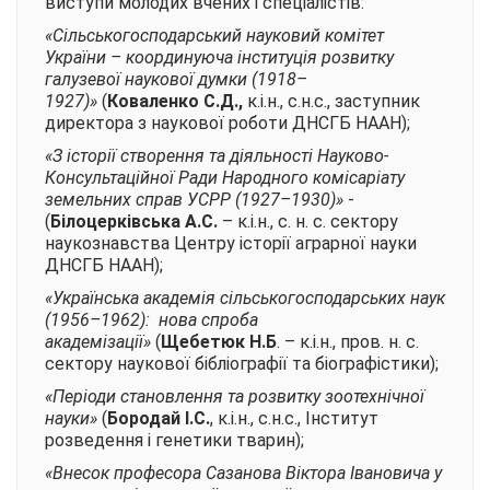
виступи молодих вчених і спеціалістів:
«Сільськогосподарський науковий комітет
України – координуюча інституція розвитку
галузевої наукової думки (1918–
1927)»
(
Коваленко С.Д.,
к.і.н., с.н.с., заступник
директора з наукової роботи ДНСГБ НААН);
«З історії створення та діяльності Науково-
Консультаційної Ради Народного комісаріату
земельних справ УСРР (1927–1930)»
-
(
Білоцерківська А.С.
– к.і.н., с. н. с. сектору
наукознавства Центру історії аграрної науки
ДНСГБ НААН);
«Українська академія сільськогосподарських наук
(1956–1962): нова спроба
академізації»
(
Щебетюк Н.Б
. – к.і.н., пров. н. с.
сектору наукової бібліографії та біографістики);
«Періоди становлення та розвитку зоотехнічної
науки»
(
Бородай І.С.
, к.і.н., с.н.с., Інститут
розведення і генетики тварин);
«Внесок професора Сазанова Віктора Івановича у