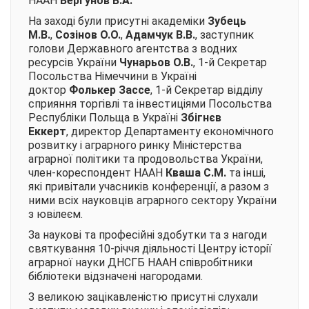
НААН
Вергунов В.А.
На заході були присутні академіки
Зубець
М.В.
,
Созінов О.О.
,
Адамчук В.В.
, заступник
голови Державного агентства з водних
ресурсів України
Чунарьов О.В.
, 1-й Секретар
Посольства Німеччини в Україні
доктор
Фолькер Зассе
, 1-й Секретар відділу
сприяння торгівлі та інвестиціями Посольства
Республіки Польща в Україні
Збігнєв
Еккерт
, директор Департаменту економічного
розвитку і аграрного ринку Міністерства
аграрної політики та продовольства України,
член-кореспондент НААН
Кваша С.М.
та інші,
які привітали учасників конференції, а разом з
ними всіх науковців аграрного сектору України
з ювілеєм.
За наукові та професійні здобутки та з нагоди
святкування 10-річчя діяльності Центру історії
аграрної науки ДНСГБ НААН співробітники
бібліотеки відзначені нагородами.
З великою зацікавленістю присутні слухали