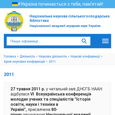
#Україна починається з тебе, пам’ятай!
Національна наукова сільськогосподарська
бібліотека
Національної академії аграрних наук України
Головна
Діяльність
Наукова діяльність
Наукові конференції
Архів наукових конференцій
2011
2011
27 травня 2011 р.
у читальній залі ДНСГБ НААН
відбулася
VI Всеукраїнська конференція
молодих учених та спеціалістів "Історія
освіти, науки і техніки в
Україні",
присвячена
80-
річчю
заснування
Національної академії