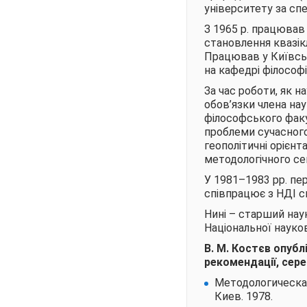
університету за спе
З 1965 р. працював
становлення квазікл
Працював у Київськ
на кафедрі філософі
За час роботи, як 
обов’язки члена на
філософського факу
проблеми сучасного
геополітичні орієнт
методологічного сем
У 1981–1983 рр. пер
співпрацює з НДІ с
Нині – старший наук
Національної науко
В. М. Костєв опубл
рекомендації, сере
Методологическа
Киев. 1978.