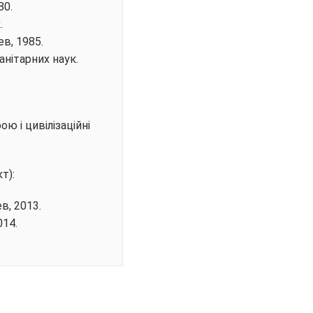
80.
.
в, 1985.
анітарних наук
.
ою і цивілізаційні
т):
в, 2013.
014.