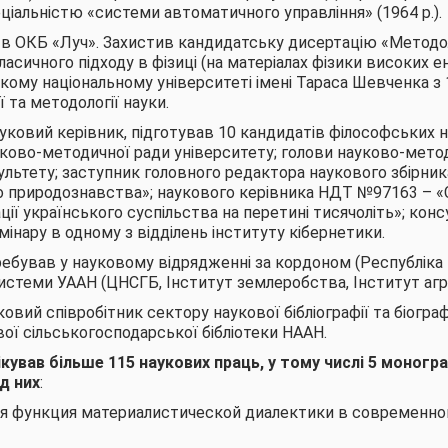
ціальністю «системи автоматичного управління» (1964 р.).
 в ОКБ «Луч». Захистив кандидатську дисертацію «Методол
асичного підходу в фізиці (на матеріалах фізики високих ене
ому національному університеті імені Тараса Шевченка з 
ї та методології науки.
науковий керівник, підготував 10 кандидатів філософських 
уково-методичної ради університету; голови науково-метод
льтету; заступник головного редактора наукового збірник
 природознавства»; наукового керівника НДТ №97163 – «С
ації українського суспільства на перетині тисячоліть»; кон
інару в одному з відділень інституту кібернетики.
ебував у науковому відрядженні за кордоном (Республіка К
истеми УААН (ЦНСГБ, Інститут землеробства, Інститут агро
овий співробітник сектору наукової бібліографії та біогра
вої сільськогосподарської бібліотеки НААН.
ікував більше 115 наукових праць, у тому числі 5 моногр
д них
:
я функция материалистической диалектики в современно