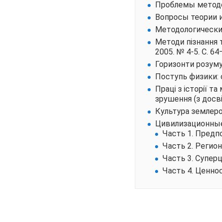
Проблемы методол
Вопросы теории 
Методологический
Методи пізнання т
2005. № 4-5. С. 64
Горизонти розуму.
Поступь физики: 
Праці з історії т
зрушення (з досві
Культура землероб
Цивилизационные
Часть 1. Предп
Часть 2. Регио
Часть 3. Супер
Часть 4. Ценно