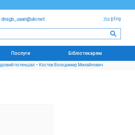
dnsgb_uaan@ukr.net
Укр
Eng
Послуги
Бібліотекарям
дровий потенціал
Костєв Володимир Михайлович