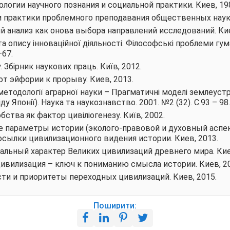
огии научного познания и социальной практики. Киев, 19
и практики проблемного преподавания общественных наук
 анализ как онова выбора направлений исследований. Кие
а опису інноваційної діяльності.
Філософські проблеми гум
–67.
 Збірник наукових праць. Київ, 2012.
от эйфории к прорыву. Киев, 2013.
а методології аграрної науки – Прагматичні моделі землеустр
ду Японії).
Наука та наукознавство
. 2001. №2 (32). С.93 – 98.
ства як фактор цивіліогенезу. Київ, 2002.
 параметры истории (эколого-правовой и духовный аспек
осылки цивилизационного видения истории. Киев, 2013.
нальный характер Великих цивилизаций древнего мира. Кие
цивилизация – ключ к пониманию смысла истории. Киев, 2
сти и приоритеты переходных цивилизаций. Киев, 2015.
Поширити: