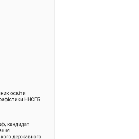
нник освіти
ографістики ННСГБ
соф, кандидат
ання
ського державного