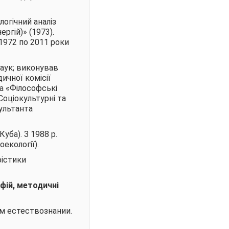
огічний аналіз
ргій)» (1973).
1972 по 2011 роки
наук; виконував
ичної комісії
а «Філософські
оціокультурні та
сультанта
уба). З 1988 р.
екології).
фістики
афій, методичні
м естествознании.