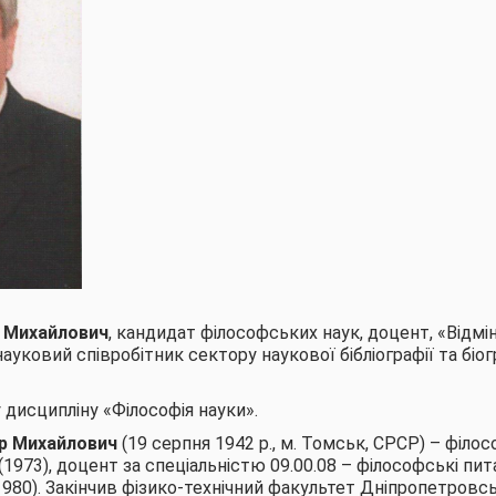
 Михайлович
, кандидат філософських наук, доцент, «Відмі
науковий співробітник сектору наукової бібліографії та бі
 дисципліну «Філософія науки».
р Михайлович
(19 серпня 1942 р., м. Томськ, СРСР) – філо
1973), доцент за спеціальністю 09.00.08 – філософські пит
980). Закінчив фізико-технічний факультет Дніпропетров