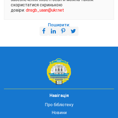
скористатися скринькою
довіри:
dnsgb_uaan@ukr.net
Поширити:
Навігація
Про бібліотеку
Новини