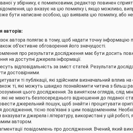
ованої у збірнику, є помилковими, редактор повинен сприяти
відомлення, що вказує на цю помилку і, якщо можливо, випр
оже бути написане особою, що виявила цю помилку, або н
я авторів:
зок автора полягає в тому, щоб надати точну інформацію 
також об'єктивне обговорення його значущості.
млення про результати дослідження має бути досить повн
ання на доступні джерела інформації.
есуть відповідальність за зміст статей. Результати дослідж
ути достовірними.
тувати ті публікації, які здійснили визначальний вплив на
також ті, які можуть швидко познайомити читача з більш р
озуміння цього дослідження. За винятком оглядів, слід мін
, які не мають безпосереднього відношення до поданої ста
овести джерельний пошук, щоб знайти і процитувати оригіна
 дослідження, тісно пов'язані з цим повідомленням. Необх
казувати джерела і літературу, використані у цій роботі, 
амим автором.
агментації повідомлень про дослідження. Вчений, який вик