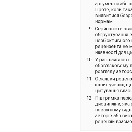
аргументи або і
Проте, коли так
виявитися безр
нормам.
Серйозність зви
обґрунтування в
необ’єктивного
рецензента не 
наявності для ц
У разі наявності
обов’язковому п
розгляду авторс
Оскільки реценз
інших учених, щ
цитування власн
Підтримка періо
дисципліни, яка
поважному відно
авторів або сис
рецензій взаєм