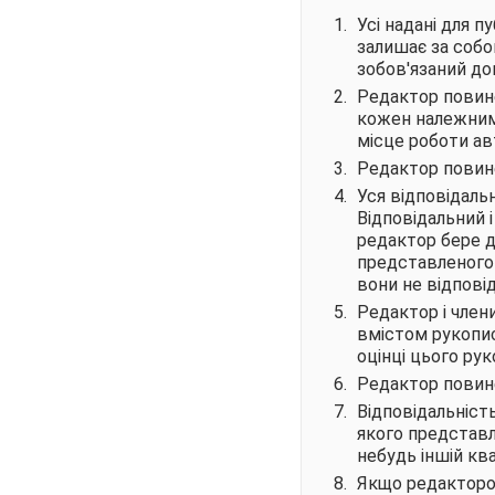
Усі надані для п
залишає за собо
зобов'язаний до
Редактор повине
кожен належним 
місце роботи авт
Редактор повине
Уся відповідаль
Відповідальний 
редактор бере д
представленого 
вони не відпові
Редактор і член
вмістом рукопису
оцінці цього рук
Редактор повине
Відповідальніст
якого представл
небудь іншій ква
Якщо редакторов