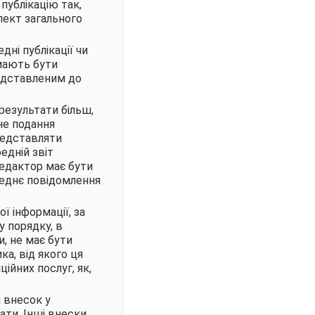
публікацію так,
пект загального
ні публікації чи
 мають бути
редставленим до
результати більш,
рне подання
редставляти
едній звіт
редактор має бути
реднє повідомлення
ї інформації, за
 порядку, в
и, не має бути
ка, від якого ця
ійних послуг, як,
й внесок у
ати. Інші внески