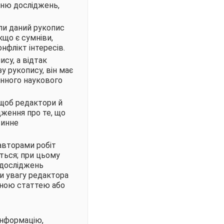
вню досліджень,
ли даний рукопис
що є сумніви,
нфлікт інтересів.
су, а відтак
 рукопису, він має
онного наукового
 щоб редактори й
дження про те, що
винне
авторами робіт
ться; при цьому
 досліджень
и увагу редактора
аною статтею або
інформацію,