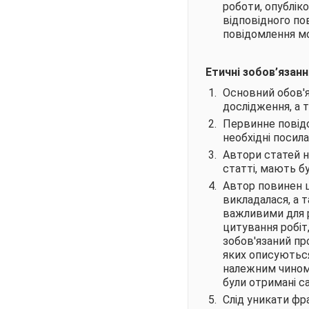
роботи, опублік
відповідного по
повідомлення м
Етичні зобов’язанн
Основний обов'я
дослідження, а 
Первинне повідо
необхідні посил
Автори статей н
статті, мають б
Автор повинен ци
викладалася, а 
важливими для р
цитування робіт
зобов'язаний пр
яких описуються
належним чином в
були отримані с
Слід уникати фр