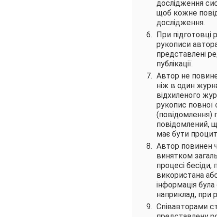
дослідження сис
щоб кожне повід
дослідження.
При підготовці 
рукописи автора
представлені ре
публікації.
Автор не повине
ніж в один журна
відхиленого жу
рукопис повної 
(повідомлення) 
повідомлений, щ
має бути процит
Автор повинен ч
винятком загаль
процесі бесіди, 
використана або
інформація була
наприклад, при 
Співавторами ст
представлену ро