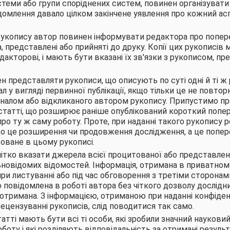
теми або групи споріднених систем, повинен організувати 
омлення давало цілком закінчене уявлення про кожний ас
рукопису автор повинен інформувати редактора про поперед
, представлені або прийняті до друку. Копії цих рукописів
дакторові, і мають бути вказані їх зв'язки з рукописом, п
н представляти рукописи, що описують по суті одні й ті ж 
л у вигляді первинної публікації, якщо тільки це не повто
рналом або відкликаного автором рукопису. Припустимо п
статті, що розширює раніше опублікований короткий попер
про ту ж саму роботу. Проте, при наданні такого рукопису 
о це розширення чи продовження дослідження, а це попе
оване в цьому рукописі.
ітко вказати джерела всієї процитованої або представлено
новідомих відомостей. Інформація, отримана в приватному
при листуванні або під час обговорення з третіми сторонам
 повідомлена в роботі автора без чіткого дозволу дослідни
 отримана. З інформацією, отриманою при наданні конфіденц
рецензуванні рукописів, слід поводитися так само.
атті мають бути всі ті особи, які зробили значний наукови
боту і які розділяють відповідальність за отримані результ