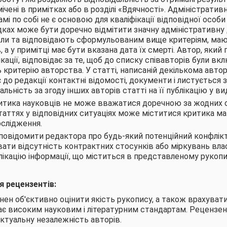
чені в примітках або в розділі «Вдячності». Адміністратив
і по собі не є основою для кваліфікації відповідної особи
ках може бути доречно відмітити значну адміністративну 
рли та відповідають сформульованим вище критеріям, ма
, а у примітці має бути вказана дата їх смерті. Автор, який
кації, відповідає за те, щоб до списку співавторів були вклю
 критерію авторства. У статті, написаній декількома автор
 до редакції контактні відомості, документи і листується 
альність за згоду інших авторів статті на її публікацію у ви
итика науковців не може вважатися доречною за жодних 
таттях у відповідних ситуаціях може міститися критика ма
слідження.
повідомити редактора про будь-який потенційний конфлікт
вати відсутність контрактних стосунків або міркувань власн
лікацію інформації, що міститься в представленому рукопи
я рецензентів:
ен об'єктивно оцінити якість рукопису, а також врахуват
ає високим науковим і літературним стандартам. Рецензе
ктуальну незалежність авторів.