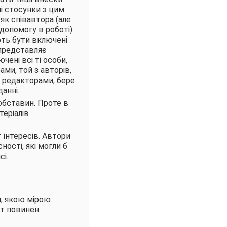
ні стосунки з цим
 як співавтора (але
допомогу в роботі).
ють бути включені
 представляє
чені всі ті особи,
ами, той з авторів,
з редакторами, бере
данні.
обставин. Проте в
теріалів
 інтересів. Автори
ості, які могли б
сі.
и, якою мірою
нт повинен