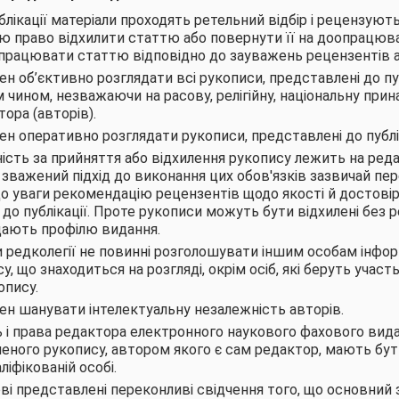
ублікації матеріали проходять ретельний відбір і рецензуют
ю право відхилити статтю або повернути її на доопрацюв
працювати статтю відповідно до зауважень рецензентів аб
н об’єктивно розглядати всі рукописи, представлені до пу
чином, незважаючи на расову, релігійну, національну прин
ора (авторів).
н оперативно розглядати рукописи, представлені до публік
ність за прийняття або відхилення рукопису лежить на реда
і зважений підхід до виконання цих обов'язків зазвичай пе
о уваги рекомендацію рецензентів щодо якості й достовір
до публікації. Проте рукописи можуть бути відхилені без 
дають профілю видання.
и редколегії не повинні розголошувати іншим особам інфор
, що знаходиться на розгляді, окрім осіб, які беруть участ
опису.
н шанувати інтелектуальну незалежність авторів.
ь і права редактора електронного наукового фахового вид
еного рукопису, автором якого є сам редактор, мають бути
ліфікованій особі.
і представлені переконливі свідчення того, що основний 