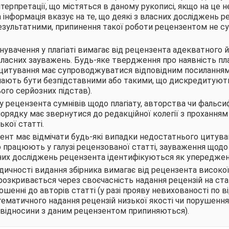
нтерпретації, що містяться в даному рукописі, якщо на це н
а інформація вказує на те, що деякі з власних досліджень
езультатними, припинення такої роботи рецензентом не с
нувачення у плагіаті вимагає від рецензента адекватного 
ласних зауважень. Будь-яке твердження про наявність пла
 цитування має супроводжуватися відповідним посилання
мають бути безпідставними або такими, що дискредитуют
ього серйозних підстав).
 у рецензента сумнівів щодо плагіату, авторства чи фальсиф
орядку має звернутися до редакційної колегії з прохання
ької статті.
ент має відмічати будь-які випадки недостатнього цитува
о працюють у галузі рецензованої статті, зауваження щод
их досліджень рецензента ідентифікуються як упереджені
дичності видання збірника вимагає від рецензента високої
 розкривається через своєчасність надання рецензій на ст
шенні до авторів статті (у разі прояву невихованості по
тематичного надання рецензій низької якості чи порушення
овідносини з даним рецензентом припиняються).