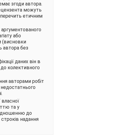
емає згоди автора.
 рецензента можуть
уперечить етичним
й аргументованого
гіату або
м (висновки
ь автора без
ікації даних він в
м до колективного
ння авторами робіт
о недостатнього
.
 власної
аттю та у
 відношенню до
 строків надання