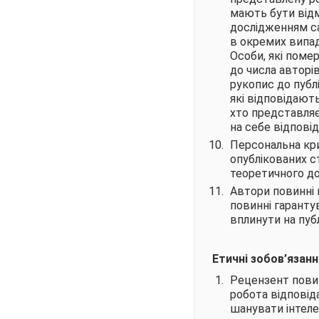
мають бути відмі
дослідженням сам
в окремих випад
Особи, які поме
до числа авторів
рукопис до публі
які відповідають
хто представляє
на себе відповід
Персональна кр
опублікованих с
теоретичного до
Автори повинні 
повинні гаранту
вплинути на пуб
Етичні зобов’язанн
Рецензент повин
робота відповід
шанувати інтеле