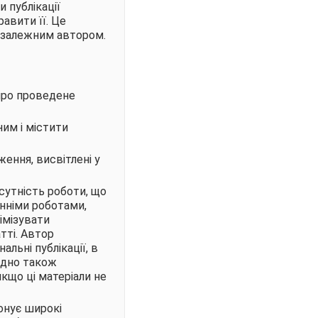
 публікації
авити її. Це
езалежним автором.
про проведене
им і містити
ення, висвітлені у
 сутність роботи, що
анніми роботами,
імізувати
тті. Автор
льні публікації, в
ідно також
якщо ці матеріали не
онує широкі