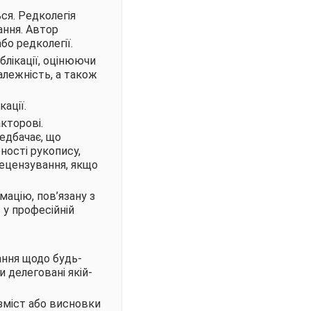
ься. Редколегія
ання. Автор
о редколегії.
блікації, оцінюючи
алежність, а також
ації.
кторові.
редбачає, що
ності рукопису,
рецензування, якщо
мацію, пов’язану з
ь у професійній
ання щодо будь-
 делеговані якій-
зміст або висновки