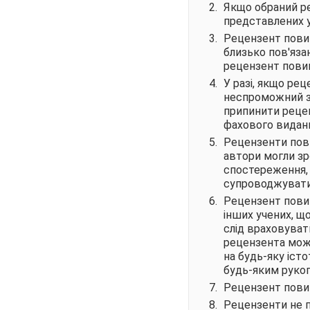
Якщо обраний ре
представлених у
Рецензент повин
близько пов'яза
рецензент повин
У разі, якщо ре
неспроможний зд
припинити рецен
фахового видан
Рецензенти пови
автори могли зр
спостереження, 
супроводжувати
Рецензент повин
інших учених, щ
слід враховува
рецензента мож
на будь-яку іст
будь-яким рукоп
Рецензент пови
Рецензенти не 