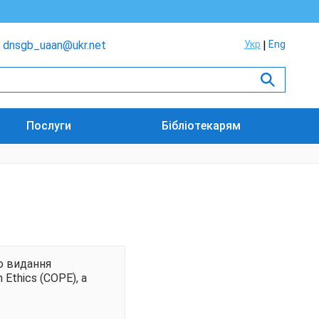
dnsgb_uaan@ukr.net
Укр
Eng
Послуги
Бібліотекарям
о видання
Ethics (COPE), а