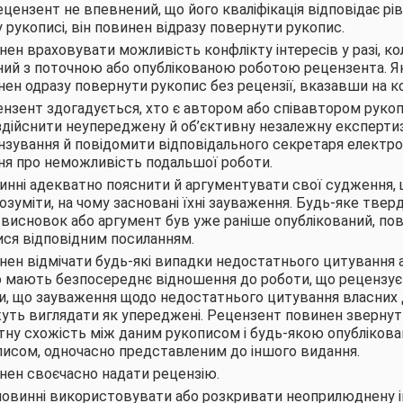
цензент не впевнений, що його кваліфікація відповідає рі
 рукописі, він повинен відразу повернути рукопис.
ен враховувати можливість конфлікту інтересів у разі, ко
ний з поточною або опублікованою роботою рецензента. Як
ен одразу повернути рукопис без рецензії, вказавши на ко
цензент здогадується, хто є автором або співавтором рукопи
ійснити неупереджену й об’єктивну незалежну експертизу
зування й повідомити відповідального секретаря електр
ня про неможливість подальшої роботи.
нні адекватно пояснити й аргументувати свої судження,
озуміти, на чому засновані їхні зауваження. Будь-яке твер
висновок або аргумент був уже раніше опублікований, по
ся відповідним посиланням.
ен відмічати будь-які випадки недостатнього цитування 
о мають безпосереднє відношення до роботи, що рецензує
ти, що зауваження щодо недостатнього цитування власних
уть виглядати як упереджені. Рецензент повинен звернут
отну схожість між даним рукописом і будь-якою опубліков
исом, одночасно представленим до іншого видання.
нен своєчасно надати рецензію.
повинні використовувати або розкривати неоприлюднену 