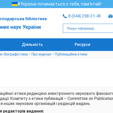
#Україна починається з тебе, пам’ятай!
8 (044) 258-21-45
сподарська бібліотека
рних наук України
Діяльність
Ресурси
и і біографістика
Про журнал
Публікаційна етика
каційної етики редакцією електронного наукового фаховог
ції Комітету з етики публікацій – Committee on Publication 
 інших наукових організацій і редакцій видань.
я редакторів видання: