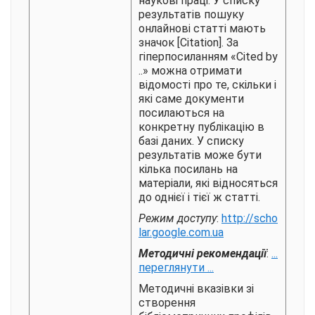
наукові праці. У списку
результатів пошуку
онлайнові статті мають
значок [Citation]. За
гіперпосиланням «Cited by
..» можна отримати
відомості про те, скільки і
які саме документи
посилаються на
конкретну публікацію в
базі даних. У списку
результатів може бути
кілька посилань на
матеріали, які відносяться
до однієї і тієї ж статті.
Режим доступу
:
http://scho
lar.google.com.ua
Методичні рекомендації
:
...
переглянути ...
Методичні вказівки зі
створення