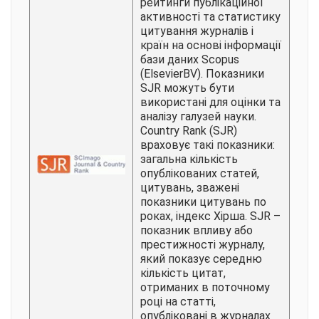
рейтинги публікаційної
активності та статистику
цитування журналів і
країн на основі інформації
бази даних Scopus
(ElsevierBV). Показники
SJR можуть бути
використані для оцінки та
аналізу галузей науки.
Country Rank (SJR)
враховує такі показники:
загальна кількість
опублікованих статей,
цитувань, зважені
показники цитувань по
роках, індекс Хірша. SJR –
показник впливу або
престижності журналу,
який показує середню
кількість цитат,
отриманих в поточному
році на статті,
опубліковані в журналах