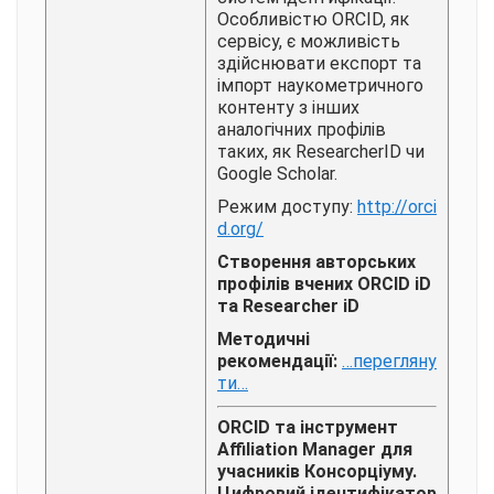
Особливістю ORCID, як
сервісу, є можливість
здійснювати експорт та
імпорт наукометричного
контенту з інших
аналогічних профілів
таких, як ResearcherID чи
Google Scholar.
Режим доступу
:
http://orci
d.org/
Створення авторських
профілів вчених ORCID iD
та Researcher iD
Методичні
рекомендації:
…перегляну
ти…
ORCID та інструмент
Affiliation Manager для
учасників Консорціуму.
Цифровий ідентифікатор