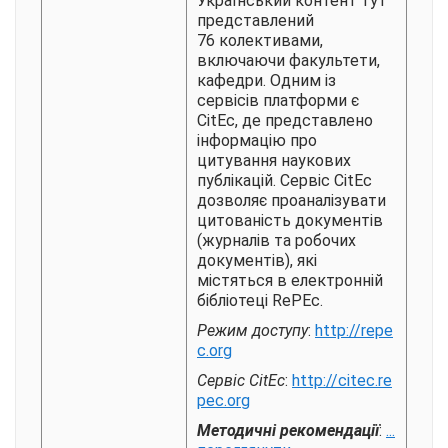
Український контент тут
представлений
76 колективами,
включаючи факультети,
кафедри. Одним із
сервісів платформи є
CitEc, де представлено
інформацію про
цитування наукових
публікацій. Сервіс CitEc
дозволяє проаналізувати
цитованість документів
(журналів та робочих
документів), які
містяться в електронній
бібліотеці RePEс.
Режим доступу
:
http://repe
c.org
Сервіс CitEc
:
http://citec.re
pec.org
Методичні рекомендації
:
...