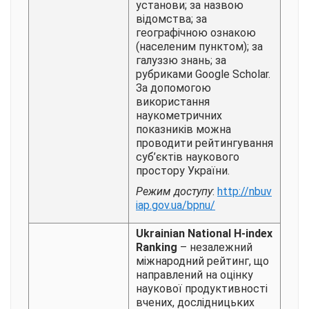
установи; за назвою
відомства; за
географічною ознакою
(населеним пунктом); за
галуззю знань; за
рубриками Google Scholar.
За допомогою
використання
наукометричних
показників можна
проводити рейтингування
суб’єктів наукового
простору України.
Режим доступу
:
http://nbuv
iap.gov.ua/bpnu/
Ukrainian National H-index
Ranking
– незалежний
міжнародний рейтинг, що
направлений на оцінку
наукової продуктивності
вчених, дослідницьких