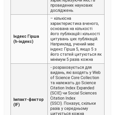
характеризуючи якість
проведених наукових
досліджень.
– кількісна
характеристика вченого,
основана на кількості
його публікацій і кількості
Індекс Гірша
цитувань цих публікацій.
(h-індекс)
Наприклад, учений має
індекс Гірша 5, якщо 5 з
його статей цитуються як
мінімум 5 разів кожна
- розраховується для
видань, які входять у Web
of Science Core Collection
та належать до Science
Citation Index Expanded
(SCIE) чи Social Sciences
Citation Index
Імпакт-фактор
(SSCI). Показує, скільки
(IF)
разів у середньому
цитується кожна