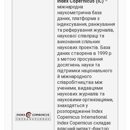
Index Copernicus (IC)
–
міжнародна
наукометрична база
даних, платформа з
індексування, ранжування
та реферування журналів,
наукової співпраці та
виконання спільних
наукових проектів. База
даних створена в 1999 р.
з метою просування
досягнень науки та
підтримки національного
й міжнародного
співробітництва між
ученими, видавцями
наукових журналів та
науковими організаціями,
знаходяться у
розпорядженні Index
Copernicus International.
Index Copernicus складає
власний імпакт-фактор: