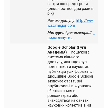
за три попередні роки
(оновлюється два рази в
рік).
Режим доступу
:
http://ww
w.scimagojr.com
Методичні рекомендації
:
...
переглянути ...
Google Scholar
(Гугл
Академія)
– пошукова
система вільного
доступу, яка індексує
повні тексти наукових
публікацій усіх форматів і
дисциплін. Google Scholar
включає статті, які
опубліковані в журналах,
зберігаються в
репозитаріях або
знаходяться на сайтах
наукових колективів чи