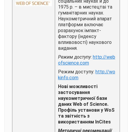
соціальних науках и до
1975 р. – в мистецтві та
гуманітарних науках.
Наукометричний апарат
платформи включає
розрахунок імпакт-
фактору (індексу
впливовості) наукового
видання.
Режим доступу
:
http://web
ofscience.com
Режим доступу:
http://wo
kinfo.com
Нові можливості
застосування
наукометричної бази
даних
Web
of
Science
.
Профіль установи у WoS
та звітність з
використанням InCites
Методичні рекомендації
:
...