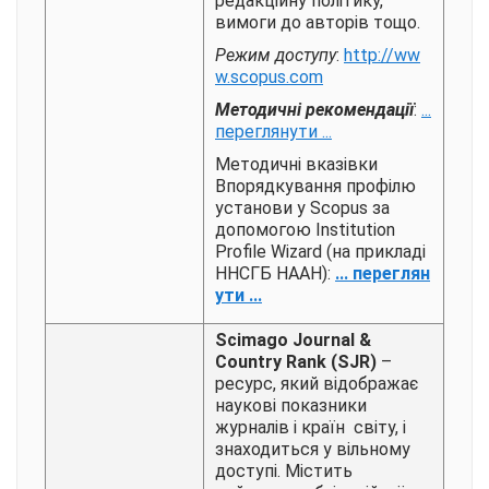
редакційну політику,
вимоги до авторів тощо.
Режим доступу
:
http://ww
w.scopus.com
Методичні рекомендації
:
...
переглянути ...
Методичні вказівки
Впорядкування профілю
установи у Scopus за
допомогою Institution
Profile Wizard (на прикладі
ННСГБ НААН):
... переглян
ути ...
Sсimago Journal &
Country Rank (SJR)
–
ресурс, який відображає
наукові показники
журналів і країн світу, і
знаходиться у вільному
доступі. Містить