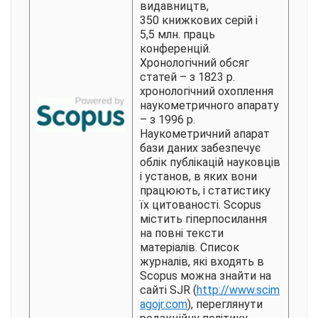
видавництв,
350 книжкових серій і
5,5 млн. праць
конференцій.
Хронологічний обсяг
статей – з 1823 р.
хронологічний охоплення
наукометричного апарату
– з 1996 р.
Наукометричний апарат
бази даних забезпечує
облік публікацій науковців
і установ, в яких вони
працюють, і статистику
їх цитованості. Scopus
містить гіперпосилання
на повні тексти
матеріалів. Список
журналів, які входять в
Scopus можна знайти на
сайті SJR (
http://www.scim
agojr.com
), переглянути