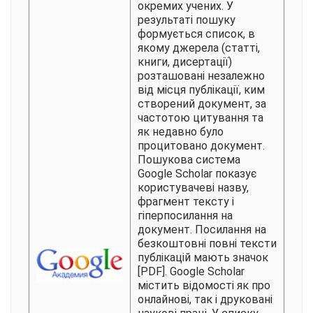
окремих учених. У
результаті пошуку
формується список, в
якому джерела (статті,
книги, дисертації)
розташовані незалежно
від місця публікації, ким
створений документ, за
частотою цитування та
як недавно було
процитовано документ.
Пошукова система
Google Scholar показує
користувачеві назву,
фрагмент тексту і
гіперпосилання на
документ. Посилання на
безкоштовні повні тексти
публікацій мають значок
[PDF]. Google Scholar
містить відомості як про
онлайнові, так і друковані