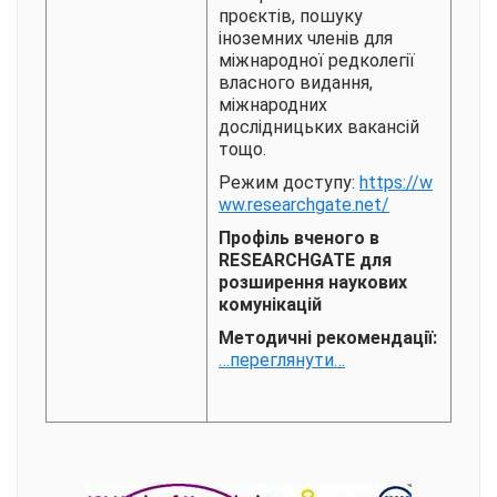
проєктів, пошуку
іноземних членів для
міжнародної редколегії
власного видання,
міжнародних
дослідницьких вакансій
тощо.
Режим доступу
:
https://w
ww.researchgate.net/
Профіль вченого в
RESEARCHGATE для
розширення наукових
комунікацій
Методичні рекомендації:
…переглянути…