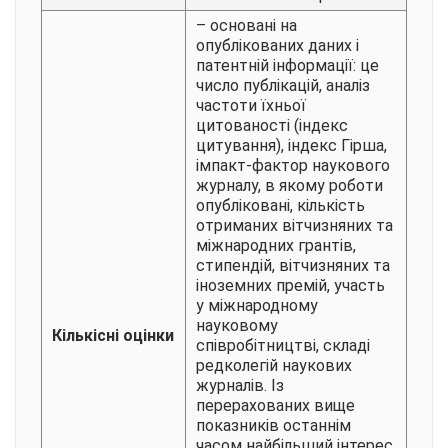
– основані на
опублікованих даних і
патентній інформації: це
число публікацій, аналіз
частоти їхньої
цитованості (індекс
цитування), індекс Гірша,
імпакт-фактор наукового
журналу, в якому роботи
опубліковані, кількість
отриманих вітчизняних та
міжнародних грантів,
стипендій, вітчизняних та
іноземних премій, участь
у міжнародному
науковому
Кількісні оцінки
співробітництві, складі
редколегій наукових
журналів. Із
перерахованих вище
показників останнім
часом найбільший інтерес