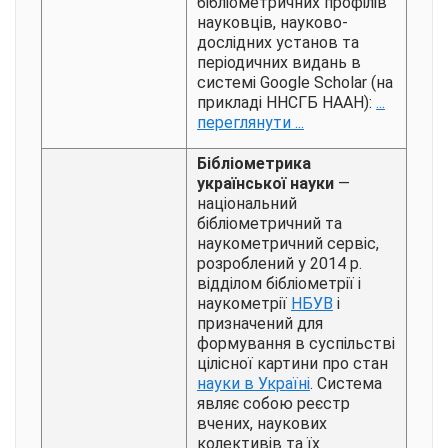
бібліометричних профілів
науковців, науково-
дослідних установ та
періодичних видань в
системі Google Scholar (на
прикладі ННСГБ НААН):
...
переглянути ...
Бібліометрика
української науки
—
національний
бібліометричний та
наукометричний сервіс,
розроблений у 2014 р.
відділом бібліометрії і
наукометрії
НБУВ
і
призначений для
формування в суспільстві
цілісної картини про стан
науки в Україні
. Система
являє собою реєстр
вчених, наукових
колективів та їх