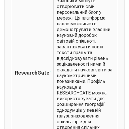
Учасники можуть
створювати свій
персональний блог у
мережі. Ця платформа
надає можливість
демонструвати власний
науковий доробок
світовій спільноті,
завантажувати повні
тексти праць та
відслідковувати рівень
зацікавленості ними й
складати наукові звіти за
ResearchGate
наукометричними
показниками. Профіль
науковця в
RESEARCHGATE можна
використовувати для
розширення географії
однодумців у певній
галузі, знаходження
співавторів для
створення спільних