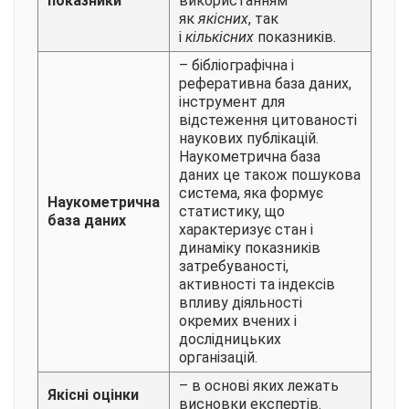
показники
використанням
як
якісних
, так
і
кількісних
показників.
– бібліографічна і
реферативна база даних,
інструмент для
відстеження цитованості
наукових публікацій.
Наукометрична база
даних це також пошукова
система, яка формує
Наукометрична
статистику, що
база даних
характеризує стан і
динаміку показників
затребуваності,
активності та індексів
впливу діяльності
окремих вчених і
дослідницьких
організацій.
– в основі яких лежать
Якісні оцінки
висновки експертів.