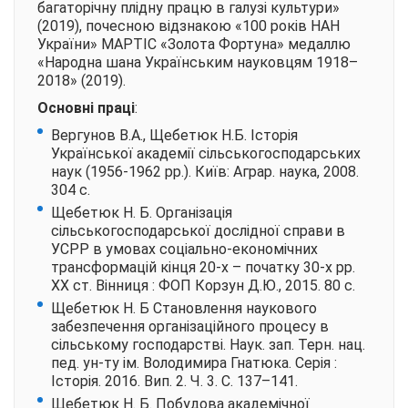
багаторічну плідну працю в галузі культури»
(2019), почесною відзнакою «100 років НАН
України» МАРТІС «Золота Фортуна» медаллю
«Народна шана Українським науковцям 1918–
2018» (2019).
Основні праці
:
Вергунов В.А., Щебетюк Н.Б. Історія
Української академії сільськогосподарських
наук (1956-1962 рр.). Київ: Аграр. наука, 2008.
304 с.
Щебетюк Н. Б. Організація
сільськогосподарської дослідної справи в
УСРР в умовах соціально-економічних
трансформацій кінця 20-х – початку 30-х рр.
ХХ ст. Вінниця : ФОП Корзун Д.Ю., 2015. 80 с.
Щебетюк Н. Б Становлення наукового
забезпечення організаційного процесу в
сільському господарстві.
Наук. зап. Терн. нац.
пед. ун-ту ім. Володимира Гнатюка
. Серія :
Історія. 2016. Вип. 2. Ч. 3. С. 137–141.
Щебетюк Н. Б. Побудова академічної