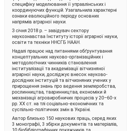
специфіку моделювання її управлінських і
координуючих функцій. Узагальнила характерні
ознаки еволюційного періоду основних
напрямів аграрної науки.
З січня 2018 р. – завідувач сектору
наукознавства Інституту історії аграрної науки,
освіти та техніки ННСГБ НААН.
Надалі працює над питаннями обґрунтування
концептуальних науково-організаційних і
методологічних чинників становлення
інституалізації та академізації вітчизняної
аграрної науки, досліджує внесок науково-
дослідних інституцій та вітчизняних учених у
прирощення знань про ведення землеробства,
рослинництва, тваринництва, економіки й
механізації агровиробничих процесів у 20–60-х
рр. ХХ ст. на тлі соціально-економічних та
суспільно-політичних змін в Україні.
Автор близько 150 наукових праць, серед яких
3 монографії, 3 збірки документів та матеріалів,
10 біобібліографічних покажчиків та