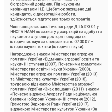
біографічний довідник. Під науковим
керівництвом Н.Б. Щебетюк захищено дві
кандидатські дисертаційні роботи,
здійснюється підготовка трьох аспірантів.
Член спеціалізованої вченої ради Д 26.373.01 у
ННСГБ НААН по захисту дисертацій на здобуття
наукового ступеня доктора і кандидата
історичних наук за спеціальністю 07.00.07 –
історія науки і техніки (історичні науки).
Нагороджена знаком Міністерства аграрної
політики України «Відмінник аграрної освіти та
науки» ІІІ ступеня (2007), Почесними грамотами
Міністерства освіти і науки України (2008),
Міністерства аграрної політики України (2013)
та Міністерства культури України (2018),
трудовою відзнакою Міністерства аграрної
політики України «Знак пошани» (2011), знаком
«Почесна відзнака Апарату Ради національної
безпеки і оборони України» ІІІ ступеня (2012),
Грамотою Верховної Ради України (2017),
відзнакою Міністерства культури України «За