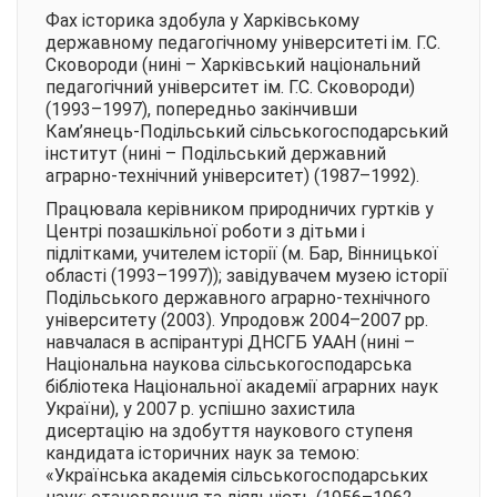
Фах історика здобула у Харківському
державному педагогічному університеті ім. Г.С.
Сковороди (нині – Харківський національний
педагогічний університет ім. Г.С. Сковороди)
(1993–1997), попередньо закінчивши
Кам’янець-Подільський сільськогосподарський
інститут (нині – Подільський державний
аграрно-технічний університет) (1987–1992).
Працювала керівником природничих гуртків у
Центрі позашкільної роботи з дітьми і
підлітками, учителем історії (м. Бар, Вінницької
області (1993–1997)); завідувачем музею історії
Подільського державного аграрно-технічного
університету (2003). Упродовж 2004–2007 рр.
навчалася в аспірантурі ДНСГБ УААН (нині –
Національна наукова сільськогосподарська
бібліотека Національної академії аграрних наук
України), у 2007 р. успішно захистила
дисертацію на здобуття наукового ступеня
кандидата історичних наук за темою:
«Українська академія сільськогосподарських