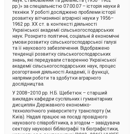
наук: становлення та діяльність (1956–1962
рр.)» за спеціальністю 07.00.07 – історія науки й
техніки. У роботі досліджено проблеми історії
розвитку вітчизняної аграрної науки у 1956–
1962 рр. ХХ ст. в контексті діяльності
Української академії сільськогосподарських
наук. Розкрито політичні, соціальні й економічні
умови розвитку сільськогосподарської галузі
та її наукового забезпечення. Відображено
тенденції розвитку сільськогосподарських
знань, які передували створенню Української
академії сільськогосподарських наук, процес
розгортання діяльності Академії, її функції,
напрями роботи та здобутки аграрного
дослідництва.
У 2008–2010 рр. Н.Б. Щебетюк – старший
викладач кафедри суспільних і гуманітарних
дисциплін Державного економіко-
технологічного університету транспорту (м.
Київ). Надалі працює на посаді провідного
наукового співробітника, а згодом – завідувача
сектору наукової бібліографії та біографістики,