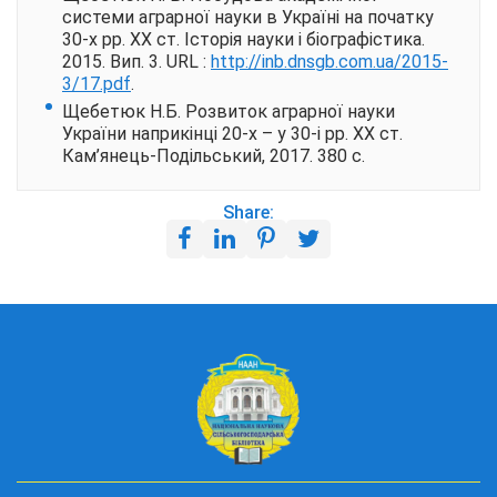
системи аграрної науки в Україні на початку
30-х рр. ХХ ст. Історія науки і біографістика.
2015. Вип. 3. URL :
http://inb.dnsgb.com.ua/2015-
3/17.pdf
.
Щебетюк Н.Б. Розвиток аграрної науки
України наприкінці 20-х – у 30-і рр. ХХ ст.
Кам’янець-Подільський, 2017. 380 с.
Share: