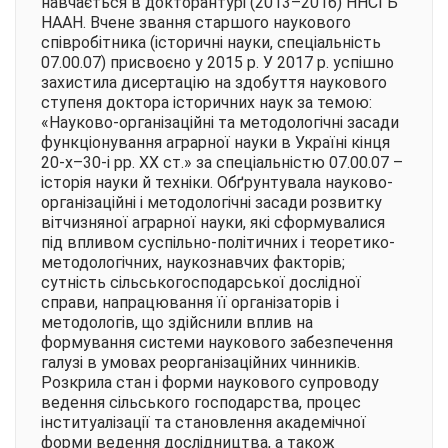
навчається в докторантурі (2013–2016) ННСГБ
НААН. Вчене звання старшого наукового
співробітника (історичні науки, спеціальність
07.00.07) присвоєно у 2015 р. У 2017 р. успішно
захистила дисертацію на здобуття наукового
ступеня доктора історичних наук за темою:
«Науково-організаційні та методологічні засади
функціонування аграрної науки в Україні кінця
20-х–30-і рр. ХХ ст.» за спеціальністю 07.00.07 –
історія науки й техніки. Обґрунтувала науково-
організаційні і методологічні засади розвитку
вітчизняної аграрної науки, які сформувалися
під впливом суспільно-політичних і теоретико-
методологічних, наукознавчих факторів;
сутність сільськогосподарської дослідної
справи, напрацювання її організаторів і
методологів, що здійснили вплив на
формування системи наукового забезпечення
галузі в умовах реорганізаційних чинників.
Розкрила стан і форми наукового супроводу
ведення сільського господарства, процес
інституалізації та становлення академічної
форми ведення дослідництва, а також