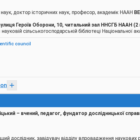
наук, доктор історичних наук, професор, академік НААН
ВЕ
, вулиця Героїв Оборони, 10, читальний зал ННСГБ НААН (2
ауковій сільськогосподарській бібліотеці Національної ак
ntific council
ion
цький – вчений, педагог, фундатор дослідницької справи 
рший дослідник, завідувач відділу впровадження наукових р