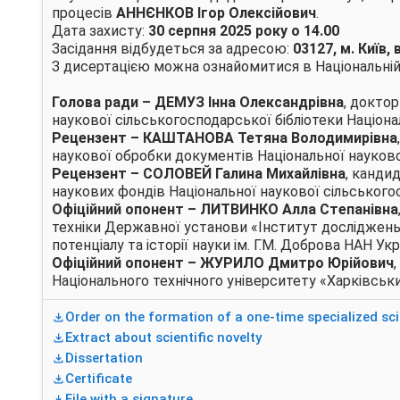
процесів
АННЄНКОВ Ігор Олексійович
.
Дата захисту:
30
серпня 2025 року о 14.00
Засідання відбудеться за адресою:
03127, м. Київ
З дисертацією можна ознайомитися в Національній н
Голова ради –
ДЕМУЗ Інна Олександрівна
, докто
наукової сільськогосподарської бібліотеки Націонал
Рецензент
–
КАШТАНОВА Тетяна Володимирівна
наукової обробки документів Національної наукової
Рецензент
–
СОЛОВЕЙ Галина Михайлівна
, канди
наукових фондів Національної наукової сільськогос
Офіційний опонент
–
ЛИТВИНКО Алла Степанівна
техніки Державної установи «Інститут досліджень
потенціалу та історії науки ім. Г.М. Доброва НАН Укр
Офіційний опонент
–
ЖУРИЛО Дмитро Юрійович
Національного технічного університету «Харківськи
Order on the formation of a one-time specialized scie
Extract about scientific novelty
Dissertation
Certificate
File with a signature