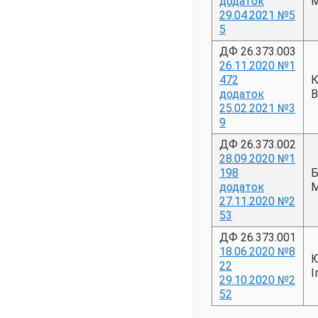
додаток
М
29.04.2021 №5
5
ДФ 26.373.003
26.11.2020 №1
472
К
додаток
В
25.02.2021 №3
9
ДФ 26.373.002
28.09.2020 №1
198
Б
додаток
М
27.11.2020 №2
53
ДФ 26.373.001
18.06.2020 №8
Ю
22
І
29.10.2020 №2
52