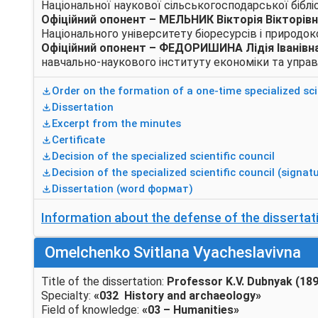
Національної наукової сільськогосподарської бібліо
Офіційний опонент
–
МЕЛЬНИК Вікторія Вікторів
Національного університету біоресурсів і природок
Офіційний опонент
– ФЕДОРИШИНА Лідія Іванівн
навчально-наукового інституту економіки та управ
Order on the formation of a one-time specialized scie
Dissertation
Excerpt from the minutes
Certificate
Decision of the specialized scientific council
Decision of the specialized scientific council (signatu
Dissertation (word формат)
Information about the defense of the dissertat
Omelchenko Svitlana Vyacheslavivna
Title of the dissertation:
Professor K.V. Dubnyak (1890
Specialty:
«032 History and archaeology»
Field of knowledge:
«03 – Humanities»