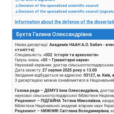
Decision of the specialized scientific council
Decision of the specialized scientific council (signatu
Information about the defense of the dissertat
Бухта Галина Олександрівна
Назва дисертації:
Академік НААН А.О. Бабич - вче
століття)
Cпеціальність:
«032 Історія та археологія»
Галузь знань:
«03 – Гуманітарні науки»
Науковий керівник: доктор сільськогосподарських 
Дата захисту:
27 серпня 2025 року о 13.00
Засідання відбудеться за адресою:
03127, м. Київ
З дисертацією можна ознайомитися в Національній н
Голова ради –
ДЕМУЗ Інна Олександрівна
,
доктор
наукової сільськогосподарської бібліотеки Націонал
Рецензент
–
ПІДГАЙНА Тетяна Миколаївна
, канд
бібліотеки Національної академії агарних наук Украї
Рецензент
–
НИЖНИК Світлана Володимирівна
, 