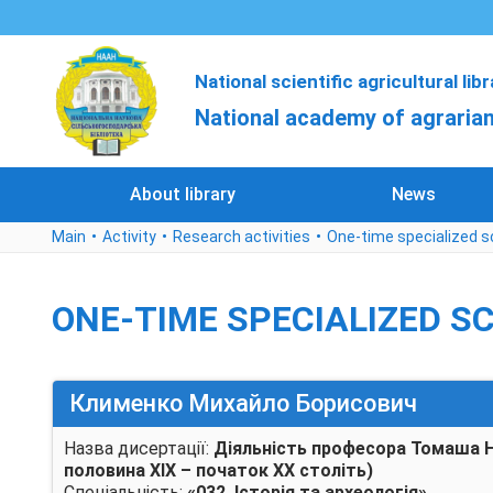
National scientific agricultural lib
National academy of agrarian
About library
News
Main
Activity
Research activities
One-time specialized sc
ONE-TIME SPECIALIZED SC
Клименко Михайло Борисович
Назва дисертації:
Діяльність професора Томаша Ні
половина ХІХ – початок ХХ століть)
Cпеціальність:
«032 Історія та археологія»