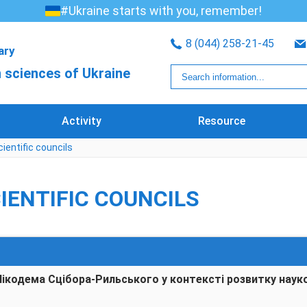
#Ukraine starts with you, remember!
8 (044) 258-21-45
rary
 sciences of Ukraine
Activity
Resource
ientific councils
IENTIFIC COUNCILS
кодема Сцібора-Рильського у контексті розвитку науков