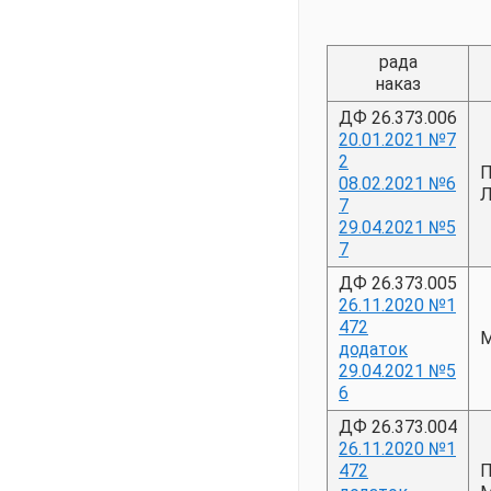
рада
наказ
ДФ 26.373.006
20.01.2021 №7
2
П
08.02.2021 №6
Л
7
29.04.2021 №5
7
ДФ 26.373.005
26.11.2020 №1
472
М
додаток
29.04.2021 №5
6
ДФ 26.373.004
26.11.2020 №1
472
П