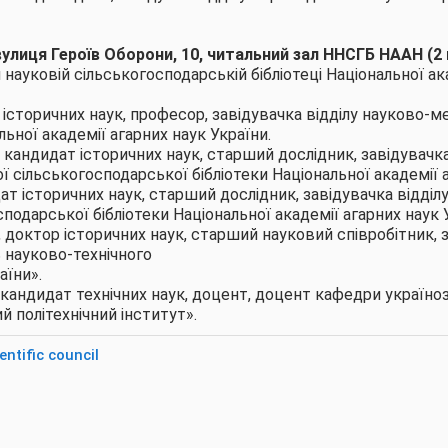
, вулиця Героїв Оборони, 10, читальний зал ННСГБ НААН (2
ауковій сільськогосподарській бібліотеці Національної ак
р історичних наук, професор, завідувачка відділу науково-
ьної академії агарних наук України.
, кандидат історичних наук, старший дослідник, завідувачка
 сільськогосподарської бібліотеки Національної академії а
дат історичних наук, старший дослідник, завідувачка відді
подарської бібліотеки Національної академії агарних наук 
, доктор історичних наук, старший науковий співробітник, зав
 науково-технічного
аїни».
, кандидат технічних наук, доцент, доцент кафедри українозн
й політехнічний інститут».
ntific council