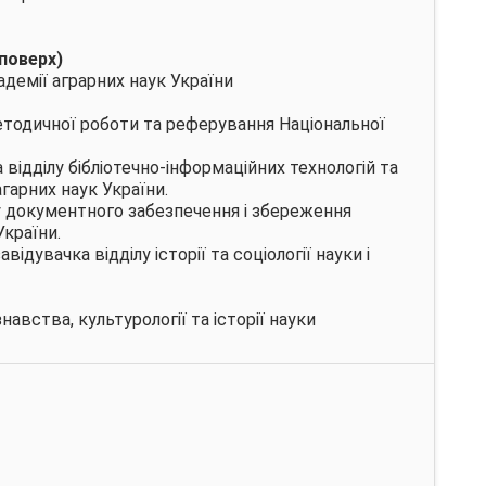
 поверх)
адемії аграрних наук України
методичної роботи та реферування Національної
 відділу бібліотечно-інформаційних технологій та
гарних наук України.
лу документного забезпечення і збереження
України.
ідувачка відділу історії та соціології науки і
авства, культурології та історії науки