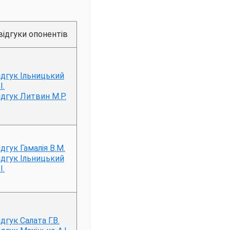
відгуки опонентів
ідгук Ільницький
І.
ідгук Литвин М.Р.
ідгук Гамалія В.М.
ідгук Ільницький
І.
ідгук Салата Г.В.