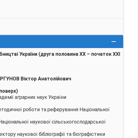
ництві України (друга половина XX – початок XXI
РГУНОВ Віктор Анатолійович
 поверх)
адемії аграрних наук України
методичної роботи та реферування Національної
 Національної наукової сільськогосподарської
ектору наукової бібліографії та біографістики