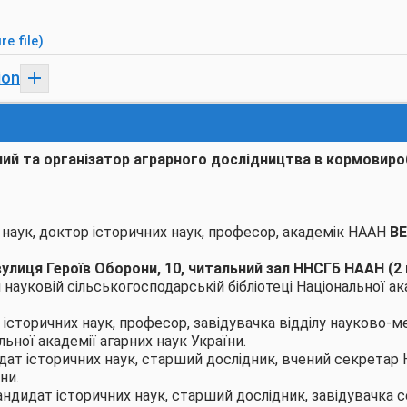
re file)
ion
ний та організатор аграрного дослідництва в кормовироб
наук, доктор історичних наук, професор, академік НААН
ВЕ
, вулиця Героїв Оборони, 10, читальний зал ННСГБ НААН (2
ауковій сільськогосподарській бібліотеці Національної ак
 історичних наук, професор, завідувачка відділу науково-
ьної академії агарних наук України.
идат історичних наук, старший дослідник, вчений секретар
ни.
кандидат історичних наук, старший дослідник, завідувачка с