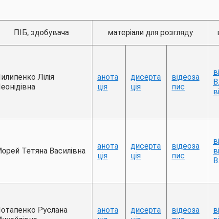
ПІБ, здобувача
матеріали для розгляду
в
илипенко Лілія
анота
дисерта
відеоза
В.
еонідівна
ція
ція
пис
в
в
анота
дисерта
відеоза
орей Тетяна Василівна
в
ція
ція
пис
В.
отапенко Руслана
анота
дисерта
відеоза
в