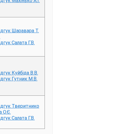
ідгук Махінько А.І.
ідгук Шаравара Т.
.
ідгук Салата Г.В.
ідгук Куйбіда В.В.
ідгук Гутник М.В.
ідгук Тверитнико
а О.Є.
ідгук Салата Г.В.