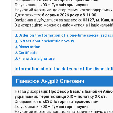
Галузь знань:
«03 – Гуманітарні науки»
Науковий керівник: доктор сільськогосподарських 
Дата захисту:
6
серпня 2026 року об 11:00
Засідання відбудеться за адресою:
03127, м. Київ
З дисертацією можна ознайомитися в Національній н
Order on the formation of a one-time specialized scie
Extract about scientific novelty
Dissertation
Certificate
File with a signature
Information about the defense of the dissertat
Панасюк Андрій Олегович
Назва дисертації:
Професор Василь Іванович Альбі
українських теренах кінця ХІХ – початку ХХ
ст.
Cпеціальність:
«032 Історія та археологія»
Галузь знань:
«03 – Гуманітарні науки»
Науковий керівник: кандидат історичних наук, ста