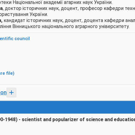
теки Національної академії агарних наук України.
на
, доктор історичних наук, доцент, професор кафедри техно
ористування України.
а,
кандидат історичних наук, доцент, доцента кафедри аналі
ління Вінницького національного аграрного університету.
ntific council
re file)
ion
-1948) - scientist and popularizer of science and educatio