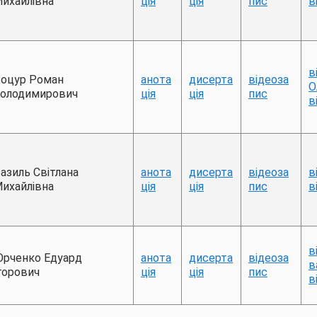
ихайлівна
ція
ція
пис
в
в
оцур Роман
анота
дисерта
відеоза
О
олодимирович
ція
ція
пис
в
азиль Світлана
анота
дисерта
відеоза
в
ихайлівна
ція
ція
пис
в
в
рченко Едуард
анота
дисерта
відеоза
в
горович
ція
ція
пис
в