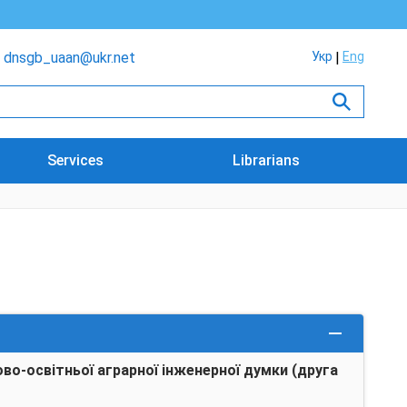
dnsgb_uaan@ukr.net
Укр
Eng
Services
Librarians
о-освітньої аграрної інженерної думки (друга