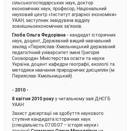
сільськогосподарських наук, доктор
економічних наук, професор, Національний
науковий центр «Інститут аграрної економіки»
УААН, заступник завідувача відділу
зовнішньоекономічних зв’язків.
Глоба Ольга Федорівна
-
кандидат історичних
наук, доцент, Державний вищий навчальний
заклад «Переяслав-Хмельницький державний
педагогічний університет імені Григорія
Сковороди» Міністерства освіти та науки
України, доцент кафедри географії, екології та
методики навчання природничих дисциплін (м.
Переяслав-Хмельницький).
- 2010 -
8 квітня 2010 року
у читальному залі ДНСГБ
УААН:
Захист дисертації на здобуття наукового
ступеня кандидата історичних наук
(спеціальність 07.00.07 – історія науки і
техніки)
Сукманюк Олени Миколаївни
на