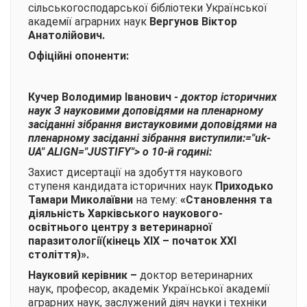
сільськогосподарської бібліотеки Української
академії аграрних наук
Вергунов Віктор
Анатолійович.
Офіційні опоненти:
Кучер Володимир Іванович
-
доктор історичних
наук З науковими доповідями на пленарному
засіданні зібрання вистауковими доповідями на
пленарному засіданні зібрання виступили:="uk-
UA" ALIGN="JUSTIFY">
о 10-й годині:
Захист дисертації на здобуття наукового
ступеня кандидата історичних наук
Приходько
Тамари Миколаївни
на тему:
«
Становлення та
діяльність Харківського наукового-
освітнього центру з ветеринарної
паразитології(кінець ХІХ – початок ХХІ
століття)»
.
Науковий керівник
–
доктор ветеринарних
наук, професор, академік Української академії
аграрних наук, заслужений діяч науки і техніки