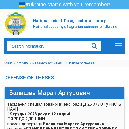
#Ukraine starts with you, remember!
National scientific agricultural library
National academy of agrarian sciences of Ukraine
Main
Activity
Research activities
Defense of theses
DEFENSE OF THESES
Балишев Марат Артурович
засідання спеціалізованої вченої ради Д 26.373.01 у ННСГБ
НААН
19 грудня 2023 року о 12 годині
ПОРЯДОК ДЕННИЙ
захист дисертації
Балишева Марата Артуровича
на тему:
«
СТАНОВЛЕННЯ І РОЗВИТОК АСТРОНОМІЧНИХ