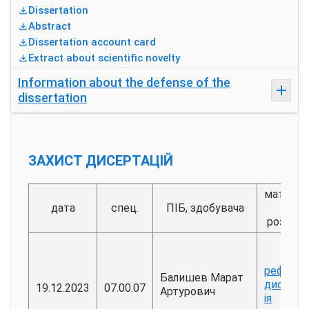
Dissertation
Abstract
Dissertation account card
Extract about scientific novelty
Information about the defense of the
dissertation
ЗАХИСТ ДИСЕРТАЦІЙ
матеріа
дата
спец.
ПІБ, здобувача
для
розгляд
реферат
Балишев Марат
дисерта
19.12.2023
07.00.07
Артурович
ія