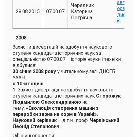
авторе
Чередник
ерат
28.08.2015
07.00.07
Катерина
дисерта
Петрівна
ія
- 2008 -
Захисти дисертацій на здобуття наукового
ступеня кандидата історичних наук за
спеціальністю 07.00.07 – історія науки і техніки
відбулися:
30 січня 2008 року
у читальному залі ДНСГБ
УААН:
о 10-й годині:
1.
Захист дисертації на здобуття наукового
ступеня кандидата історичних наук
Сторожук
Людмилою
Олександрівною
на
тему:
«Еволюція створення машин з
переробки зерна на корм в Україні»
.
Науковий керівник
– д.т.н., проф.
Червінський
Леонід Степанович
Офіційні опоненти: