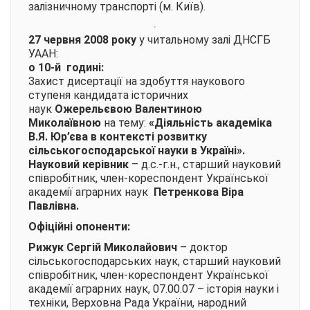
залізничному транспорті (м. Київ).
27 червня 2008 року
у читальному залі ДНСГБ
УААН:
о 10-й годині:
Захист дисертації на здобуття наукового
ступеня кандидата історичних
наук
Ожерельєвою Валентиною
Миколаївною
на тему:
«Діяльність академіка
В.Я. Юр’єва в контексті розвитку
сільськогосподарської науки в Україні»
.
Науковий керівник
– д.с.-г.н., старший науковий
співробітник, член-кореспондент Української
академії аграрних наук
Петренкова Віра
Павлівна.
Офіційні опоненти:
Рижук Сергій Миколайович
– доктор
сільськогосподарських наук, старший науковий
співробітник, член-кореспондент Української
академії аграрних наук, 07.00.07 – історія науки і
техніки, Верховна Рада України, народний