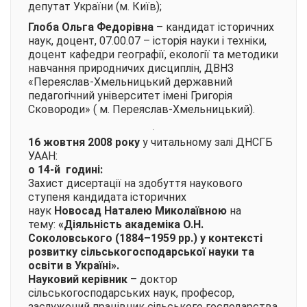
депутат України (м. Київ);
Глоба Ольга Федорівна
– кандидат історичних
наук, доцент, 07.00.07 – історія науки і техніки,
доцент кафедри географії, екології та методики
навчання природничих дисциплін, ДВНЗ
«Переяслав-Хмельницький державний
педагогічний університет імені Григорія
Сковороди» ( м. Переяслав-Хмельницький).
16 жовтня 2008 року
у читальному залі ДНСГБ
УААН:
о 14-й годині:
Захист дисертації на здобуття наукового
ступеня кандидата історичних
наук
Новосад
Наталею Миколаївною
на
тему:
«Діяльність академіка О.Н.
Соколовського (1884–1959 рр.) у контексті
розвитку сільськогосподарської науки та
освіти в Україні»
.
Науковий керівник
– доктор
сільськогосподарських наук, професор,
заслужений працівник сільського господарства