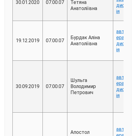
30.01.2020
07.00.07
Тетяна
дисерта
Анатоліївна
ія
авторе
Бурдак Аліна
ерат
19.12.2019
07.00.07
Анатоліївна
дисерта
ія
авторе
Шульга
ерат
30.09.2019
07.00.07
Володимир
дисерта
Петрович
ія
авторе
Апостол
ерат