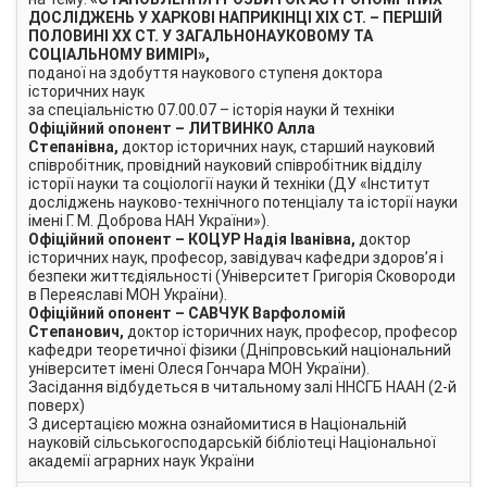
ДОСЛІДЖЕНЬ У ХАРКОВІ НАПРИКІНЦІ ХІХ СТ. – ПЕРШІЙ
ПОЛОВИНІ ХХ СТ. У ЗАГАЛЬНОНАУКОВОМУ ТА
СОЦІАЛЬНОМУ ВИМІРІ
»,
поданої на здобуття наукового ступеня доктора
історичних наук
за спеціальністю 07.00.07 – історія науки й техніки
Офіційний опонент
– ЛИТВИНКО Алла
Степанівна,
доктор історичних наук, старший науковий
співробітник, провідний науковий співробітник відділу
історії науки та соціології науки й техніки (ДУ «Інститут
досліджень науково-технічного потенціалу та історії науки
імені Г. М. Доброва НАН України»).
Офіційний опонент
– КОЦУР Надія Іванівна,
доктор
історичних наук, професор, завідувач кафедри здоров’я і
безпеки життєдіяльності (Університет Григорія Сковороди
в Переяславі МОН України).
Офіційний опонент
– САВЧУК Варфоломій
Степанович,
доктор історичних наук, професор, професор
кафедри теоретичної фізики (Дніпровський національний
університет імені Олеся Гончара МОН України).
Засідання відбудеться в читальному залі ННСГБ НААН (2-й
поверх)
З дисертацією можна ознайомитися в Національній
науковій сільськогосподарській бібліотеці Національної
академії аграрних наук України