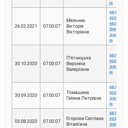
ія
авторе
ерат
Мельник
моногра
26.02.2021
07.00.07
Вікторія
фія
Вікторівна
дисерта
ія
авторе
П'ятницька
ерат
30.10.2020
07.00.07
Вероніка
дисерта
Валеріївна
ія
авторе
Томашина
ерат
30.09.2020
07.00.07
Галина Петрівна
дисерта
ія
авторе
Єгорова Світлана
ерат
05.08.2020
07.00.07
Віталіївна
дисерта