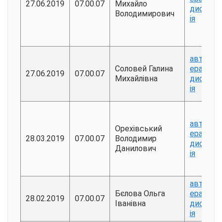
27.06.2019
07.00.07
Михайло
дисерта
Володимирович
ія
авторе
Соловей Галина
ерат
27.06.2019
07.00.07
Михайлівна
дисерта
ія
авторе
Орехівський
ерат
28.03.2019
07.00.07
Володимир
дисерта
Данилович
ія
авторе
Бєлова Ольга
ерат
28.02.2019
07.00.07
Іванівна
дисерта
ія