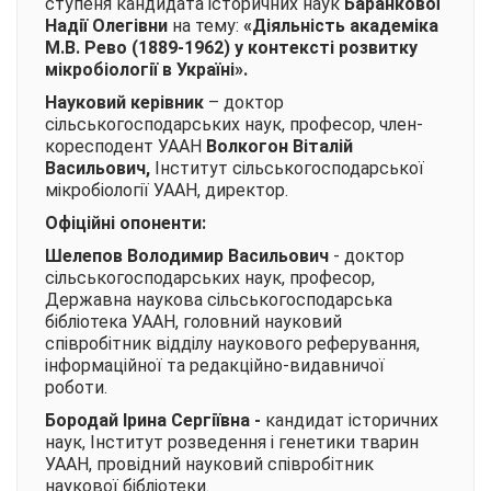
ступеня кандидата історичних наук
Баранкової
Надії Олегівни
на тему:
«
Діяльність академіка
М.В. Рево (1889-1962) у контексті розвитку
мікробіології в Україні»
.
Науковий керівник
– доктор
сільськогосподарських наук, професор, член-
коресподент УААН
Волкогон Віталій
Васильович
,
Інститут сільськогосподарської
мікробіології УААН, директор.
Офіційні опоненти:
Шелепов Володимир Васильович
- доктор
сільськогосподарських наук, професор,
Державна наукова сільськогосподарська
бібліотека УААН, головний науковий
співробітник відділу наукового реферування,
інформаційної та редакційно-видавничої
роботи.
Бородай Ірина Сергіївна
-
кандидат історичних
наук, Інститут розведення і генетики тварин
УААН, провідний науковий співробітник
наукової бібліотеки.