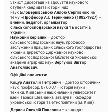
Захист дисертації на здобуття наукового
ступеня кандидата історичних
наук
Білоцерківською Аллою Сергіївною
на
тему:
«Професор А.Г. Терниченко (1882-1927)
–
вчений, педагог, організатор
сільськогосподарської науки та освіти в
Україні»
.
Науковий керівник
– доктор
сільськогосподарських наук, професор,
заслужений працівник сільського господарства
України, директор Державної наукової
сільськогосподарської бібліотеки Української
академії аграрних наук
Вергунов Віктор
Анатолійович.
Офіційні опоненти:
Коцур Анатолій Петрович
– доктор історичних
наук, професор, 07.00.07 – історія науки і
техніки, Київський національний університет
імені Тараса Шевченка, завідувач кафедри
української історії та етнополітики (м. Київ);
Деркач Олексій Павлович
–
кандидат