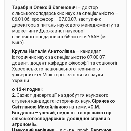
Тарабрін Олексій Євгенович
– доктор
сільськогосподарських наук за спеціальністю –
06.01.06, професор – 07.00.07, заступник
директора з питань наукового менеджменту та
маркетингу Державної наукової
сільськогосподарської бібліотеки УААН (м.
Київ);
Кругла Наталія Анатоліївна
– кандидат
історичних наук за спеціальністю 07.00.07,
доцент, доцент кафедри філософії та соціології
Херсонського національного технічного
університету Міністерства освіти і науки
України.
о 12-й годині:
2.
Захист дисертації на здобуття наукового
ступеня кандидата історичних наук
Сіряченко
Світланою Михайлівною
на тему:
«С.М.
Богданов – учений, педагог та організатор
сільськогосподарської дослідної справи в
агрономії»
.
Науковий керівник
– д.с.-г.н., проф.
Вергунов