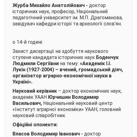
Журба Михайло Анатолійович
-
доктор
історичних наук, професор, Національний
педагогічний університет ім. М.П. Драгоманова,
завідувач кафедри історії та археології слов’ян.
о 14-й годині:
Захист дисертації на здобуття наукового
ступеня кандидата історичних наук
Боденчук
Людмили Сергіївни
на тему:
«Академік І.І.
Лукін (1927-2004) – вчений, громадський діяч,
організатор аграрно-економічної науки в
Україні».
Науковий керівник
– доктор економічних наук,
академік УААН
Юрчишин Володимир
Васильович,
Національний науковий центр
«Інститут аграрної економіки» УААН, головний
науковий співробітник.
Офіційні опоненти:
Власов Володимир Іванович
-
доктор