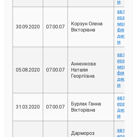
ія
авторе
ерат
Корзун Олена
моногра
30.09.2020
07.00.07
Вікторівна
фія
дисерта
ія
авторе
ерат
Аннєнкова
моногра
05.08.2020
07.00.07
Наталія
фія
Георгіївна
дисерта
ія
авторе
Бурлак Ганна
ерат
31.03.2020
07.00.07
Вікторівна
дисерта
ія
авторе
Дармороз
ерат