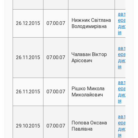
авторе
Нижник Світлана
ерат
26.12.2015
07.00.07
Володимирівна
дисерта
ія
авторе
Чалаван Віктор
ерат
26.11.2015
07.00.07
Арісович
дисерта
ія
авторе
Рішко Микола
ерат
26.11.2015
07.00.07
Миколайович
дисерта
ія
авторе
Попова Оксана
ерат
29.10.2015
07.00.07
Павлівна
дисерта
ія