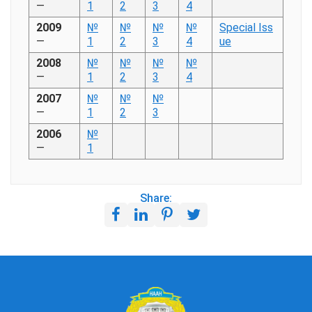
—
1
2
3
4
2009
№
№
№
№
Special Iss
—
1
2
3
4
ue
2008
№
№
№
№
—
1
2
3
4
2007
№
№
№
—
1
2
3
2006
№
—
1
Share: