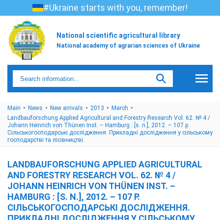
#Ukraine starts with you, remember!
National scientific agricultural library
National academy of agrarian sciences of Ukraine
Main
News
New arrivals
2013
March
Landbauforschung Applied Agricultural and Forestry Research Vol. 62. № 4 /
Johann Heinrich von Thünen Inst. – Hamburg : [s. n.], 2012. – 107 р.
Сільськогосподарські дослідження. Прикладні дослідження у сільському
господарстві та лісівництві.
LANDBAUFORSCHUNG APPLIED AGRICULTURAL
AND FORESTRY RESEARCH VOL. 62. № 4 /
JOHANN HEINRICH VON THÜNEN INST. –
HAMBURG : [S. N.], 2012. – 107 Р.
СІЛЬСЬКОГОСПОДАРСЬКІ ДОСЛІДЖЕННЯ.
ПРИКЛАДНІ ДОСЛІДЖЕННЯ У СІЛЬСЬКОМУ