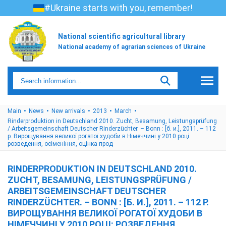
#Ukraine starts with you, remember!
National scientific agricultural library
National academy of agrarian sciences of Ukraine
Main
News
New arrivals
2013
March
Rinderproduktion in Deutschland 2010. Zucht, Besamung, Leistungsprüfung
/ Arbeitsgemeinschaft Deutscher Rinderzüchter. – Bonn : [б. и.], 2011. – 112
p. Вирощування великої рогатої худоби в Німеччині у 2010 році:
розведення, осіменіння, оцінка прод
RINDERPRODUKTION IN DEUTSCHLAND 2010.
ZUCHT, BESAMUNG, LEISTUNGSPRÜFUNG /
ARBEITSGEMEINSCHAFT DEUTSCHER
RINDERZÜCHTER. – BONN : [Б. И.], 2011. – 112 P.
ВИРОЩУВАННЯ ВЕЛИКОЇ РОГАТОЇ ХУДОБИ В
НІМЕЧЧИНІ У 2010 РОЦІ: РОЗВЕДЕННЯ,