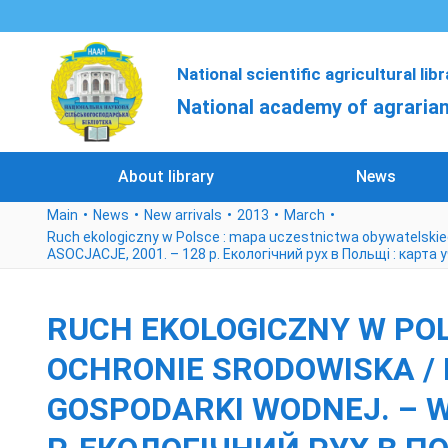
National scientific agricultural lib
National academy of agrarian
About library
News
Main
News
New arrivals
2013
March
Ruch ekologiczny w Polsce : mapa uczestnictwa obywatelski
ASOCJACJE, 2001. – 128 p. Екологічний рух в Польщі : карта
RUCH EKOLOGICZNY W PO
OCHRONIE SRODOWISKA /
GOSPODARKI WODNEJ. – W