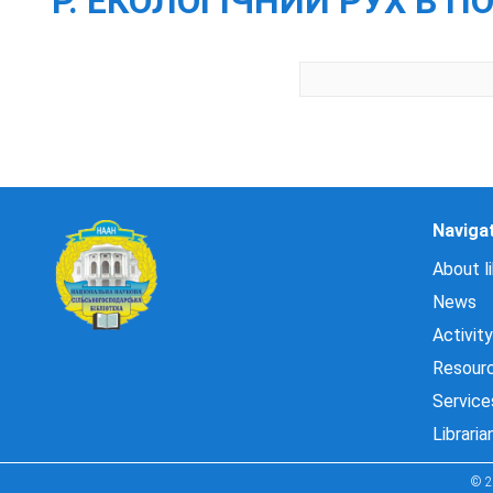
P. ЕКОЛОГІЧНИЙ РУХ В П
Naviga
About li
News
Activity
Resour
Service
Libraria
© 2