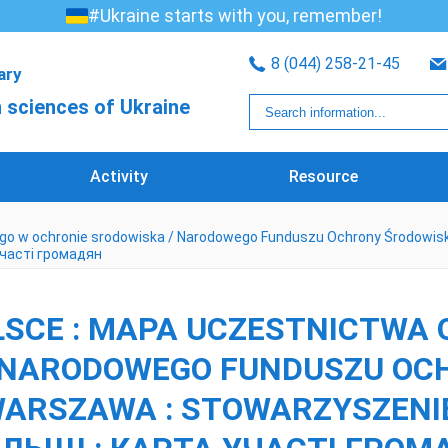
#Ukraine starts with you, remember!
8 (044) 258-21-45
rary
 sciences of Ukraine
Activity
Resource
ego w ochronie srodowiska / Narodowego Funduszu Ochrony Środowisk
 участі громадян
LSCE : MAPA UCZESTNICTWA
 NARODOWEGO FUNDUSZU OC
ARSZAWA : STOWARZYSZENIE 