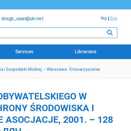
dnsgb_uaan@ukr.net
Укр
Eng
Services
Librarians
a i Gospodarki Wodnej. – Warszawa : Stowarzyszenie
 OBYWATELSKIEGO W
HRONY ŚRODOWISKA I
ASOCJACJE, 2001. – 128