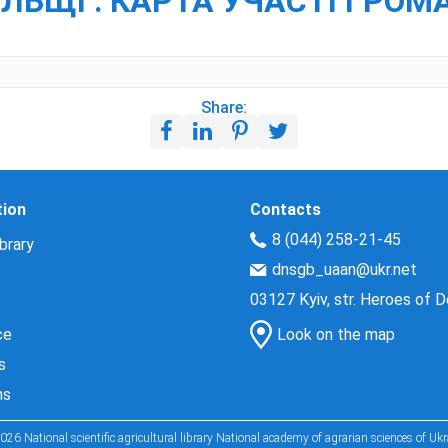
ОЛЬЩІ : КАРТА УЧАСТІ ГРО
Share:
tion
Contacts
8 (044) 258-21-45
brary
dnsgb_uaan@ukr.net
03127 Kyiv, str. Heroes of 
ce
Look on the map
s
ns
026 National scientific agricultural library National academy of agrarian sciences of Ukr