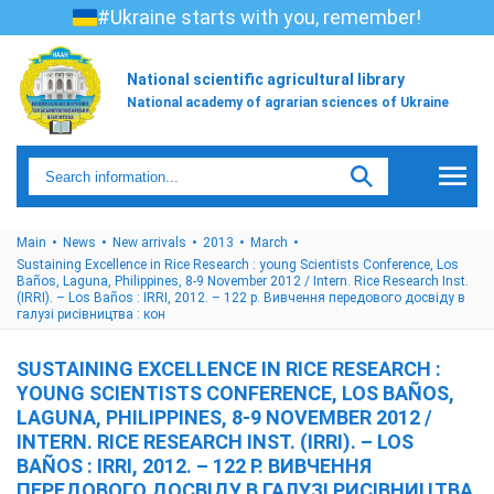
#Ukraine starts with you, remember!
National scientific agricultural library
National academy of agrarian sciences of Ukraine
Main
News
New arrivals
2013
March
Sustaining Excellence in Rice Research : young Scientists Conference, Los
Baños, Laguna, Philippines, 8-9 November 2012 / Intern. Rice Research Inst.
(IRRI). – Los Baños : IRRI, 2012. – 122 p. Вивчення передового досвіду в
галузі рисівництва : кон
SUSTAINING EXCELLENCE IN RICE RESEARCH :
YOUNG SCIENTISTS CONFERENCE, LOS BAÑOS,
LAGUNA, PHILIPPINES, 8-9 NOVEMBER 2012 /
INTERN. RICE RESEARCH INST. (IRRI). – LOS
BAÑOS : IRRI, 2012. – 122 P. ВИВЧЕННЯ
ПЕРЕДОВОГО ДОСВІДУ В ГАЛУЗІ РИСІВНИЦТВА