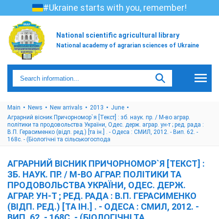
#Ukraine starts with you, remember!
National scientific agricultural library
National academy of agrarian sciences of Ukraine
Main
News
New arrivals
2013
June
Аграрний вісник Причорномор`я [Текст] : зб. наук. пр. / М-во аграр.
політики та продовольства України, Одес. держ. аграр. ун-т ; ред. рада :
В.П. Герасименко (відп. ред.) [та ін.] . - Одеса : СМИЛ, 2012. - Вип. 62. -
168с. - (Біологічні та сільськогоспода
АГРАРНИЙ ВІСНИК ПРИЧОРНОМОР`Я [ТЕКСТ] :
ЗБ. НАУК. ПР. / М-ВО АГРАР. ПОЛІТИКИ ТА
ПРОДОВОЛЬСТВА УКРАЇНИ, ОДЕС. ДЕРЖ.
АГРАР. УН-Т ; РЕД. РАДА : В.П. ГЕРАСИМЕНКО
(ВІДП. РЕД.) [ТА ІН.] . - ОДЕСА : СМИЛ, 2012. -
ВИП. 62. - 168С. - (БІОЛОГІЧНІ ТА