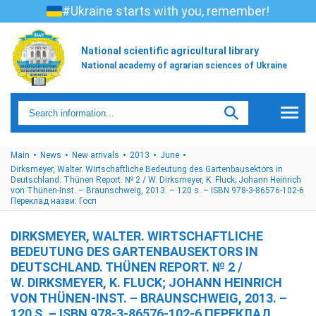
#Ukraine starts with you, remember!
National scientific agricultural library
National academy of agrarian sciences of Ukraine
Main
News
New arrivals
2013
June
Dirksmeyer, Walter. Wirtschaftliche Bedeutung des Gartenbausektors in
Deutschland. Thünen Report. № 2 / W. Dirksmeyer, K. Fluck; Johann Heinrich
von Thünen-Inst. – Braunschweig, 2013. – 120 s. – ISBN 978-3-86576-102-6
Переклад назви: Госп
DIRKSMEYER, WALTER. WIRTSCHAFTLICHE
BEDEUTUNG DES GARTENBAUSEKTORS IN
DEUTSCHLAND. THÜNEN REPORT. № 2 /
W. DIRKSMEYER, K. FLUCK; JOHANN HEINRICH
VON THÜNEN-INST. – BRAUNSCHWEIG, 2013. –
120 S. – ISBN 978-3-86576-102-6 ПЕРЕКЛАД