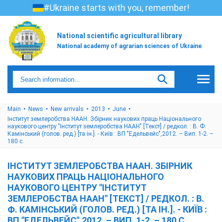
#Ukraine starts with you, remember!
National scientific agricultural library
National academy of agrarian sciences of Ukraine
Main
News
New arrivals
2013
June
Інститут землеробства НААН. Збірник наукових праць Національного
наукового центру "Інститут землеробства НААН" [Текст] / редкол. : В. Ф.
Камінський (голов. ред.) [та ін.]. - Київ : ВП "Едельвейс",2012. – Вип. 1-2. –
180 с.
ІНСТИТУТ ЗЕМЛЕРОБСТВА НААН. ЗБІРНИК
НАУКОВИХ ПРАЦЬ НАЦІОНАЛЬНОГО
НАУКОВОГО ЦЕНТРУ "ІНСТИТУТ
ЗЕМЛЕРОБСТВА НААН" [ТЕКСТ] / РЕДКОЛ. : В.
Ф. КАМІНСЬКИЙ (ГОЛОВ. РЕД.) [ТА ІН.]. - КИЇВ :
ВП "ЕДЕЛЬВЕЙС",2012. – ВИП. 1-2. – 180 С.