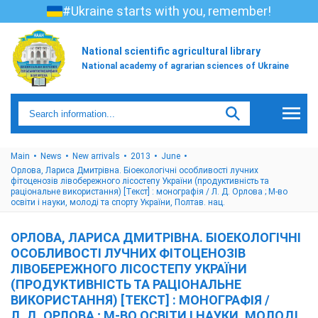
#Ukraine starts with you, remember!
National scientific agricultural library
National academy of agrarian sciences of Ukraine
Main
News
New arrivals
2013
June
Орлова, Лариса Дмитрівна. Біоекологічні особливості лучних
фітоценозів лівобережного лісостепу України (продуктивність та
раціональне використання) [Текст] : монографія / Л. Д. Орлова ; М-во
освіти і науки, молоді та спорту України, Полтав. нац.
ОРЛОВА, ЛАРИСА ДМИТРІВНА. БІОЕКОЛОГІЧНІ
ОСОБЛИВОСТІ ЛУЧНИХ ФІТОЦЕНОЗІВ
ЛІВОБЕРЕЖНОГО ЛІСОСТЕПУ УКРАЇНИ
(ПРОДУКТИВНІСТЬ ТА РАЦІОНАЛЬНЕ
ВИКОРИСТАННЯ) [ТЕКСТ] : МОНОГРАФІЯ /
Л. Д. ОРЛОВА ; М-ВО ОСВІТИ І НАУКИ, МОЛОДІ