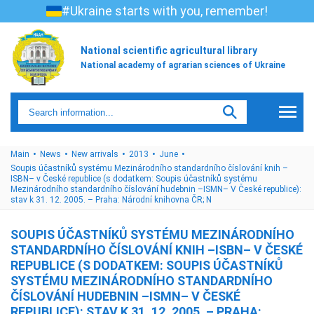
#Ukraine starts with you, remember!
National scientific agricultural library
National academy of agrarian sciences of Ukraine
Main
News
New arrivals
2013
June
Soupis účastníků systému Mezinárodního standardního číslování knih –
ISBN– v České republice (s dodatkem: Soupis účastníků systému
Mezinárodního standardního číslování hudebnin –ISMN– V České republice):
stav k 31. 12. 2005. – Praha: Národní knihovna ČR; N
SOUPIS ÚČASTNÍKŮ SYSTÉMU MEZINÁRODNÍHO
STANDARDNÍHO ČÍSLOVÁNÍ KNIH –ISBN– V ČESKÉ
REPUBLICE (S DODATKEM: SOUPIS ÚČASTNÍKŮ
SYSTÉMU MEZINÁRODNÍHO STANDARDNÍHO
ČÍSLOVÁNÍ HUDEBNIN –ISMN– V ČESKÉ
REPUBLICE): STAV K 31. 12. 2005. – PRAHA: