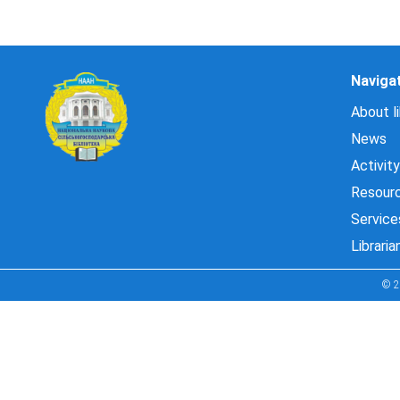
Naviga
About li
News
Activity
Resour
Service
Libraria
© 2