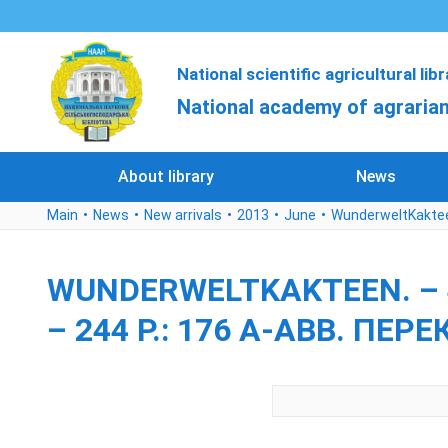
National scientific agricultural lib
National academy of agrarian
About library
News
Main
News
New arrivals
2013
June
WunderweltKakteen
WUNDERWELTKAKTEEN. – 4-
– 244 P.: 176 A-ABB. ПЕ