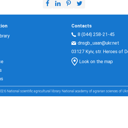
tion
Contacts
8 (044) 258-21-45
brary
dnsgb_uaan@ukr.net
03127 Kyiv, str. Heroes of 
ce
Look on the map
s
ns
026 National scientific agricultural library National academy of agrarian sciences of Ukr