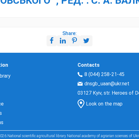
ЛОВСЬКОГО" ; РЕД. : С. А. БА
Share:
tion
Contacts
8 (044) 258-21-45
brary
dnsgb_uaan@ukr.net
03127 Kyiv, str. Heroes of 
ce
Look on the map
s
ns
026 National scientific agricultural library National academy of agrarian sciences of Ukr