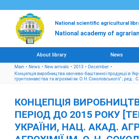
National scientific agricultural lib
National academy of agrarian
About library
News
Main
News
New arrivals
2013
December
Концепція виробництва овочево-баштанної продукції в Україні
грунтознавства та агрохімії ім. О. Н. Соколовського" ; ред. : С
КОНЦЕПЦІЯ ВИРОБНИЦТВА
ПЕРІОД ДО 2015 РОКУ [Т
УКРАЇНИ, НАЦ. АКАД. АГ