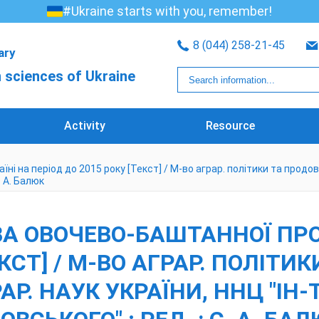
#Ukraine starts with you, remember!
8 (044) 258-21-45
rary
 sciences of Ukraine
Activity
Resource
 на період до 2015 року [Текст] / М-во аграр. політики та продовол
. А. Балюк
 ОВОЧЕВО-БАШТАННОЇ ПРОД
ЕКСТ] / М-ВО АГРАР. ПОЛІТ
РАР. НАУК УКРАЇНИ, ННЦ "ІН