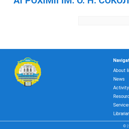
АГРОХІМІЇ ІМ. О. Н. СОКО
Naviga
About li
News
Activity
Resour
Service
Libraria
© 2