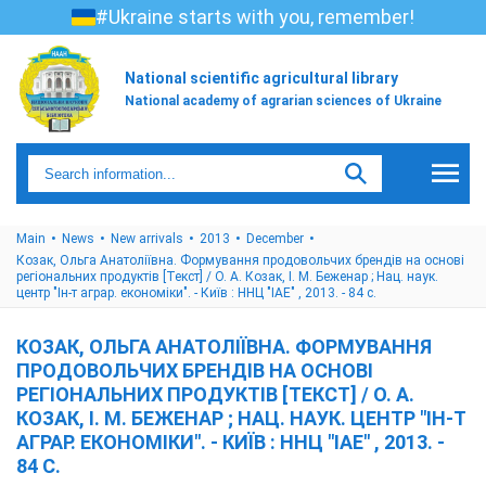
#Ukraine starts with you, remember!
National scientific agricultural library
National academy of agrarian sciences of Ukraine
Main
News
New arrivals
2013
December
Козак, Ольга Анатоліївна. Формування продовольчих брендів на основі
регіональних продуктів [Текст] / О. А. Козак, І. М. Беженар ; Нац. наук.
центр "Ін-т аграр. економіки". - Київ : ННЦ "ІАЕ" , 2013. - 84 с.
КОЗАК, ОЛЬГА АНАТОЛІЇВНА. ФОРМУВАННЯ
ПРОДОВОЛЬЧИХ БРЕНДІВ НА ОСНОВІ
РЕГІОНАЛЬНИХ ПРОДУКТІВ [ТЕКСТ] / О. А.
КОЗАК, І. М. БЕЖЕНАР ; НАЦ. НАУК. ЦЕНТР "ІН-Т
АГРАР. ЕКОНОМІКИ". - КИЇВ : ННЦ "ІАЕ" , 2013. -
84 С.