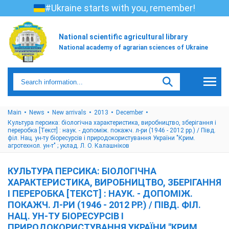
#Ukraine starts with you, remember!
National scientific agricultural library
National academy of agrarian sciences of Ukraine
Main
News
New arrivals
2013
December
Культура персика: біологічна характеристика, виробництво, зберігання і
переробка [Текст] : наук. - допоміж. покажч. л-ри (1946 - 2012 рр.) / Півд.
філ. Нац. ун-ту біоресурсів і природокористування України "Крим.
агротехнол. ун-т" ; уклад. Л. О. Калашніков
КУЛЬТУРА ПЕРСИКА: БІОЛОГІЧНА
ХАРАКТЕРИСТИКА, ВИРОБНИЦТВО, ЗБЕРІГАННЯ
І ПЕРЕРОБКА [ТЕКСТ] : НАУК. - ДОПОМІЖ.
ПОКАЖЧ. Л-РИ (1946 - 2012 РР.) / ПІВД. ФІЛ.
НАЦ. УН-ТУ БІОРЕСУРСІВ І
ПРИРОДОКОРИСТУВАННЯ УКРАЇНИ "КРИМ.