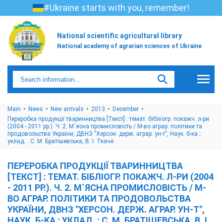
#Ukraine starts with you, remember!
National scientific agricultural library
National academy of agrarian sciences of Ukraine
Main
News
New arrivals
2013
December
Переробка продукції тваринництва [Текст] : темат. бібліогр. покажч. л-ри
(2004 - 2011 рр.). Ч. 2. М`ясна промисловість / М-во аграр. політики та
продовольства України, ДВНЗ "Херсон. держ. аграр. ун-т", Наук. б-ка ;
уклад. : С. М. Братішевська, В. І. Ткаче
ПЕРЕРОБКА ПРОДУКЦІЇ ТВАРИННИЦТВА
[ТЕКСТ] : ТЕМАТ. БІБЛІОГР. ПОКАЖЧ. Л-РИ (2004
- 2011 РР.). Ч. 2. М`ЯСНА ПРОМИСЛОВІСТЬ / М-
ВО АГРАР. ПОЛІТИКИ ТА ПРОДОВОЛЬСТВА
УКРАЇНИ, ДВНЗ "ХЕРСОН. ДЕРЖ. АГРАР. УН-Т",
НАУК. Б-КА ; УКЛАД. : С. М. БРАТІШЕВСЬКА, В. І.