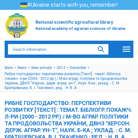
#Ukraine starts with you, remember!
National scientific agricultural library
National academy of agrarian sciences of Ukraine
Main
News
New arrivals
2013
December
Рибне господарство: перспективи розвитку [Текст] : темат. бібліогр.
покажч. л-ри (2000 - 2012 рр.) / М-во аграр. політики та продовольства
України, ДВНЗ "Херсон. держ. аграр. ун-т", Наук. б-ка ; уклад. : С. М.
Братішевська, В. І. Ткаченко ; ред. : Н. В. А
РИБНЕ ГОСПОДАРСТВО: ПЕРСПЕКТИВИ
РОЗВИТКУ [ТЕКСТ] : ТЕМАТ. БІБЛІОГР. ПОКАЖЧ.
Л-РИ (2000 - 2012 РР.) / М-ВО АГРАР. ПОЛІТИКИ
ТА ПРОДОВОЛЬСТВА УКРАЇНИ, ДВНЗ "ХЕРСОН.
ДЕРЖ. АГРАР. УН-Т", НАУК. Б-КА ; УКЛАД. : С. М.
БРАТІШЕВСЬКА, В. І. ТКАЧЕНКО ; РЕД. : Н. В. А