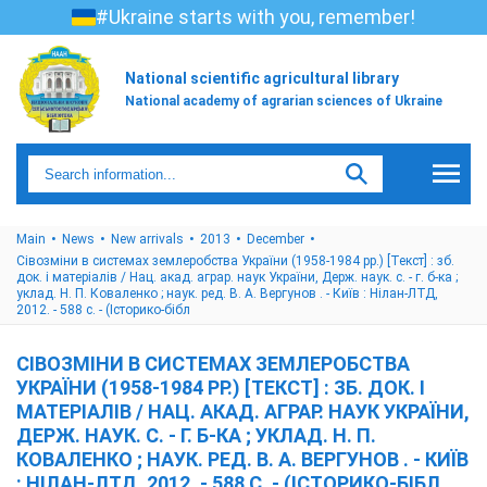
#Ukraine starts with you, remember!
National scientific agricultural library
National academy of agrarian sciences of Ukraine
Main
News
New arrivals
2013
December
Сівозміни в системах землеробства України (1958-1984 рр.) [Текст] : зб.
док. і матеріалів / Нац. акад. аграр. наук України, Держ. наук. с. - г. б-ка ;
уклад. Н. П. Коваленко ; наук. ред. В. А. Вергунов . - Київ : Нілан-ЛТД,
2012. - 588 с. - (Історико-бібл
СІВОЗМІНИ В СИСТЕМАХ ЗЕМЛЕРОБСТВА
УКРАЇНИ (1958-1984 РР.) [ТЕКСТ] : ЗБ. ДОК. І
МАТЕРІАЛІВ / НАЦ. АКАД. АГРАР. НАУК УКРАЇНИ,
ДЕРЖ. НАУК. С. - Г. Б-КА ; УКЛАД. Н. П.
КОВАЛЕНКО ; НАУК. РЕД. В. А. ВЕРГУНОВ . - КИЇВ
: НІЛАН-ЛТД, 2012. - 588 С. - (ІСТОРИКО-БІБЛ