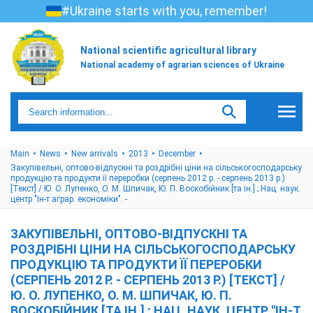
#Ukraine starts with you, remember!
National scientific agricultural library
National academy of agrarian sciences of Ukraine
Main
News
New arrivals
2013
December
Закупівельні, оптово-відпускні та роздрібні ціни на сільськогосподарську
продукцію та продукти її переробки (серпень 2012 р. - серпень 2013 р.)
[Текст] / Ю. О. Лупенко, О. М. Шпичак, Ю. П. Воскобійник [та ін.] ; Нац. наук.
центр "Ін-т аграр. економіки". -
ЗАКУПІВЕЛЬНІ, ОПТОВО-ВІДПУСКНІ ТА
РОЗДРІБНІ ЦІНИ НА СІЛЬСЬКОГОСПОДАРСЬКУ
ПРОДУКЦІЮ ТА ПРОДУКТИ ЇЇ ПЕРЕРОБКИ
(СЕРПЕНЬ 2012 Р. - СЕРПЕНЬ 2013 Р.) [ТЕКСТ] /
Ю. О. ЛУПЕНКО, О. М. ШПИЧАК, Ю. П.
ВОСКОБІЙНИК [ТА ІН.] ; НАЦ. НАУК. ЦЕНТР "ІН-Т