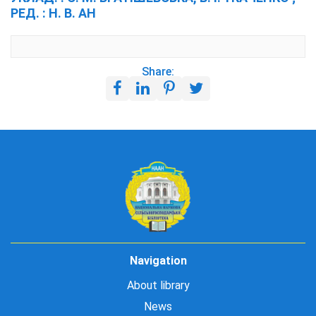
РЕД. : Н. В. АН
Share:
Navigation
About library
News