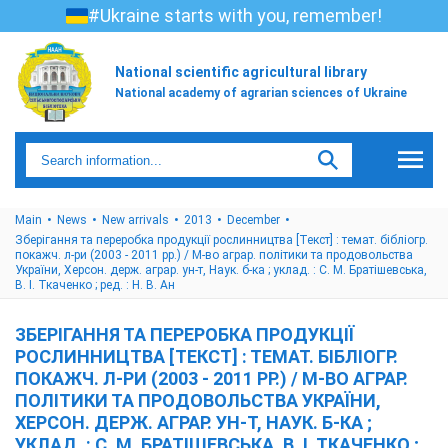
#Ukraine starts with you, remember!
National scientific agricultural library
National academy of agrarian sciences of Ukraine
Main
News
New arrivals
2013
December
Зберігання та переробка продукції рослинництва [Текст] : темат. бібліогр.
покажч. л-ри (2003 - 2011 рр.) / М-во аграр. політики та продовольства
України, Херсон. держ. аграр. ун-т, Наук. б-ка ; уклад. : С. М. Братішевська,
В. І. Ткаченко ; ред. : Н. В. Ан
ЗБЕРІГАННЯ ТА ПЕРЕРОБКА ПРОДУКЦІЇ
РОСЛИННИЦТВА [ТЕКСТ] : ТЕМАТ. БІБЛІОГР.
ПОКАЖЧ. Л-РИ (2003 - 2011 РР.) / М-ВО АГРАР.
ПОЛІТИКИ ТА ПРОДОВОЛЬСТВА УКРАЇНИ,
ХЕРСОН. ДЕРЖ. АГРАР. УН-Т, НАУК. Б-КА ;
УКЛАД. : С. М. БРАТІШЕВСЬКА, В. І. ТКАЧЕНКО ;