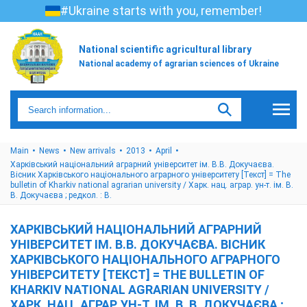
#Ukraine starts with you, remember!
National scientific agricultural library
National academy of agrarian sciences of Ukraine
Main
News
New arrivals
2013
April
Харківський національний аграрний університет ім. В.В. Докучаєва.
Вісник Харківського національного аграрного університету [Текст] = The
bulletin of Kharkiv national agrarian university / Харк. нац. аграр. ун-т. ім. В.
В. Докучаєва ; редкол. : В.
ХАРКІВСЬКИЙ НАЦІОНАЛЬНИЙ АГРАРНИЙ
УНІВЕРСИТЕТ ІМ. В.В. ДОКУЧАЄВА. ВІСНИК
ХАРКІВСЬКОГО НАЦІОНАЛЬНОГО АГРАРНОГО
УНІВЕРСИТЕТУ [ТЕКСТ] = THE BULLETIN OF
KHARKIV NATIONAL AGRARIAN UNIVERSITY /
ХАРК. НАЦ. АГРАР. УН-Т. ІМ. В. В. ДОКУЧАЄВА ;