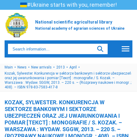
#Ukraine starts with you, remember!
National scientific agricultural library
National academy of agrarian sciences of Ukraine
Main
News
New arrivals
2013
April
Kozak, Sylwester. Konkurencja w sektorze bankowym i sektorze ubezpieczeń
oraz jej uwarunkowania i pomiar [Текст] : monografie / S. Kozak. –
Warszawa : Wydaw. SGGW, 2013. – 220 s. – (Rozprawy naukowe i monogr. ;
408). – ISBN 978-83-7583-417-8
KOZAK, SYLWESTER. KONKURENCJA W
SEKTORZE BANKOWYM I SEKTORZE
UBEZPIECZEŃ ORAZ JEJ UWARUNKOWANIA I
POMIAR [ТЕКСТ] : MONOGRAFIE / S. KOZAK. –
WARSZAWA : WYDAW. SGGW, 2013. – 220 S. –
(ROZPRAWY NAUKOWE I MONOGR. ; 408). – ISBN