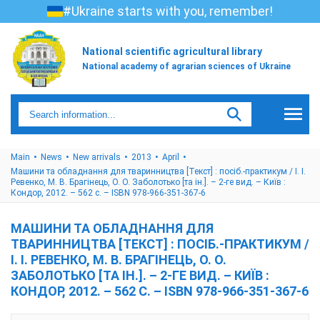
#Ukraine starts with you, remember!
National scientific agricultural library
National academy of agrarian sciences of Ukraine
Main
News
New arrivals
2013
April
Машини та обладнання для тваринництва [Текст] : посіб.-практикум / І. І.
Ревенко, М. В. Брагінець, О. О. Заболотько [та ін.]. – 2-ге вид. – Київ :
Кондор, 2012. – 562 с. – ISBN 978-966-351-367-6
МАШИНИ ТА ОБЛАДНАННЯ ДЛЯ
ТВАРИННИЦТВА [ТЕКСТ] : ПОСІБ.-ПРАКТИКУМ /
І. І. РЕВЕНКО, М. В. БРАГІНЕЦЬ, О. О.
ЗАБОЛОТЬКО [ТА ІН.]. – 2-ГЕ ВИД. – КИЇВ :
КОНДОР, 2012. – 562 С. – ISBN 978-966-351-367-6