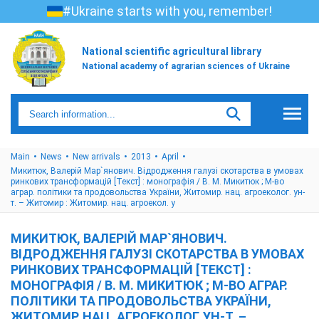
#Ukraine starts with you, remember!
National scientific agricultural library
National academy of agrarian sciences of Ukraine
Main
News
New arrivals
2013
April
Микитюк, Валерій Мар`янович. Відродження галузі скотарства в умовах
ринкових трансформацій [Текст] : монографія / В. М. Микитюк ; М-во
аграр. політики та продовольства України, Житомир. нац. агроеколог. ун-
т. – Житомир : Житомир. нац. агроекол. у
МИКИТЮК, ВАЛЕРІЙ МАР`ЯНОВИЧ.
ВІДРОДЖЕННЯ ГАЛУЗІ СКОТАРСТВА В УМОВАХ
РИНКОВИХ ТРАНСФОРМАЦІЙ [ТЕКСТ] :
МОНОГРАФІЯ / В. М. МИКИТЮК ; М-ВО АГРАР.
ПОЛІТИКИ ТА ПРОДОВОЛЬСТВА УКРАЇНИ,
ЖИТОМИР. НАЦ. АГРОЕКОЛОГ. УН-Т. –