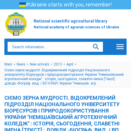
#Ukraine starts with you, remember!
National scientific agricultural library
National academy of agrarian sciences of Ukraine
Main
News
New arrivals
2013
April
Сіємо зерна мудрості. Відокремлений підрозділ Національного
університету біоресурсів і природокористування України "Немішаївський
агротехнічний коледж" : історія, сьогодення, славетні імена [Текст] :
довідк.-біограф. вид. / ВП НУБіП України "Немішаїв. агр
СІЄМО ЗЕРНА МУДРОСТІ. ВІДОКРЕМЛЕНИЙ
ПІДРОЗДІЛ НАЦІОНАЛЬНОГО УНІВЕРСИТЕТУ
БІОРЕСУРСІВ І ПРИРОДОКОРИСТУВАННЯ
УКРАЇНИ "НЕМІШАЇВСЬКИЙ АГРОТЕХНІЧНИЙ
КОЛЕДЖ" : ІСТОРІЯ, СЬОГОДЕННЯ, СЛАВЕТНІ
ІМЕНА [ТЕКСТ] : ДОВІДК.-БІОГРАФ. ВИД. / ВП