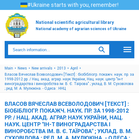
#Ukraine starts with you, remember!
National scientific agricultural library
National academy of agrarian sciences of Ukraine
Main
News
New arrivals
2013
April
Власов Вячеслав Всеволодович [Текст] : біобібліогр. покажч. наук. пр. за
1998-2012 рр. / Нац. акад. аграр. наук України, Нац. наук. центр "Ін-т
виноградарства і виноробства ім. В. Є. Таїрова" ; уклад. В. М. Суховілова
; ред. М. А. Мулюкіна. - Одеса : ННЦ
ВЛАСОВ ВЯЧЕСЛАВ ВСЕВОЛОДОВИЧ [ТЕКСТ] :
БІОБІБЛІОГР. ПОКАЖЧ. НАУК. ПР. ЗА 1998-2012
РР. / НАЦ. АКАД. АГРАР. НАУК УКРАЇНИ, НАЦ.
НАУК. ЦЕНТР "ІН-Т ВИНОГРАДАРСТВА І
ВИНОРОБСТВА ІМ. В. Є. ТАЇРОВА" ; УКЛАД. В. М.
СУХОВІЛОВА ; РЕД. М. А. МУЛЮКІНА. - ОДЕСА :