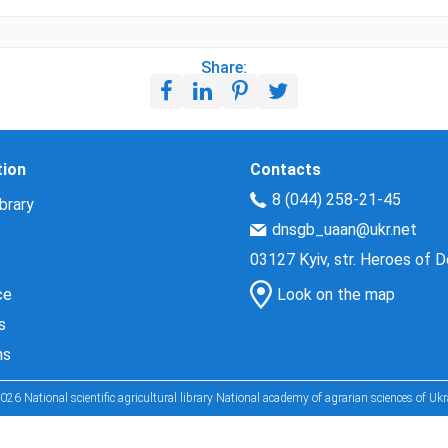
Share:
tion
Contacts
8 (044) 258-21-45
brary
dnsgb_uaan@ukr.net
03127 Kyiv, str. Heroes of 
ce
Look on the map
s
ns
026 National scientific agricultural library National academy of agrarian sciences of Ukr