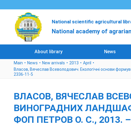
National scientific agricultural lib
National academy of agrarian
About library
News
Main
News
New arrivals
2013
April
Власов, Вячеслав Всеволодович. Екологічні основи формуванн
2336-11-5
ВЛАСОВ, ВЯЧЕСЛАВ ВСЕ
ВИНОГРАДНИХ ЛАНДШАФТІВ
ФОП ПЕТРОВ О. С., 2013. –