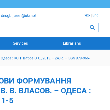
dnsgb_uaan@ukr.net
Укр
Eng
Services
Librarians
еса : ФОП Петров О. С., 2013. – 240 с. – ISBN 978-966-
СНОВИ ФОРМУВАННЯ
 В. ВЛАСОВ. – ОДЕСА :
11-5