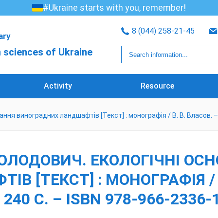
#Ukraine starts with you, remember!
8 (044) 258-21-45
rary
 sciences of Ukraine
Activity
Resource
я виноградних ландшафтів [Текст] : монографія / В. В. Власов. – Од
ВОЛОДОВИЧ. ЕКОЛОГІЧНІ О
 [ТЕКСТ] : МОНОГРАФІЯ / В.
 240 С. – ISBN 978-966-2336-