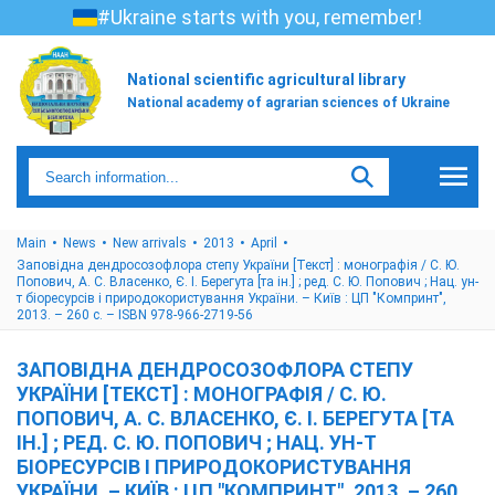
#Ukraine starts with you, remember!
National scientific agricultural library
National academy of agrarian sciences of Ukraine
Main
News
New arrivals
2013
April
Заповідна дендросозофлора степу України [Текст] : монографія / С. Ю.
Попович, А. С. Власенко, Є. І. Берегута [та ін.] ; ред. С. Ю. Попович ; Нац. ун-
т біоресурсів і природокористування України. – Київ : ЦП "Компринт",
2013. – 260 с. – ISBN 978-966-2719-56
ЗАПОВІДНА ДЕНДРОСОЗОФЛОРА СТЕПУ
УКРАЇНИ [ТЕКСТ] : МОНОГРАФІЯ / С. Ю.
ПОПОВИЧ, А. С. ВЛАСЕНКО, Є. І. БЕРЕГУТА [ТА
ІН.] ; РЕД. С. Ю. ПОПОВИЧ ; НАЦ. УН-Т
БІОРЕСУРСІВ І ПРИРОДОКОРИСТУВАННЯ
УКРАЇНИ. – КИЇВ : ЦП "КОМПРИНТ", 2013. – 260