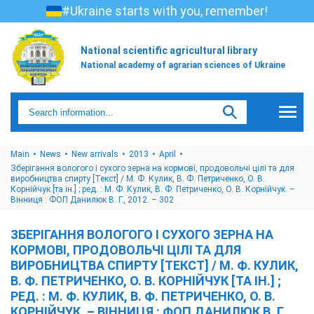
#Ukraine starts with you, remember!
National scientific agricultural library
National academy of agrarian sciences of Ukraine
Main
News
New arrivals
2013
April
Зберігання вологого і сухого зерна на кормові, продовольчі цілі та для
виробництва спирту [Текст] / М. Ф. Кулик, В. Ф. Петриченко, О. В.
Корнійчук [та ін.] ; ред. : М. Ф. Кулик, В. Ф. Петриченко, О. В. Корнійчук. –
Вінниця : ФОП Данилюк В. Г., 2012. – 302
ЗБЕРІГАННЯ ВОЛОГОГО І СУХОГО ЗЕРНА НА
КОРМОВІ, ПРОДОВОЛЬЧІ ЦІЛІ ТА ДЛЯ
ВИРОБНИЦТВА СПИРТУ [ТЕКСТ] / М. Ф. КУЛИК,
В. Ф. ПЕТРИЧЕНКО, О. В. КОРНІЙЧУК [ТА ІН.] ;
РЕД. : М. Ф. КУЛИК, В. Ф. ПЕТРИЧЕНКО, О. В.
КОРНІЙЧУК. – ВІННИЦЯ : ФОП ДАНИЛЮК В. Г.,