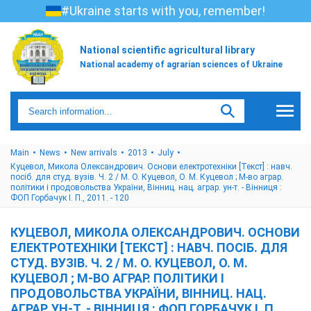
#Ukraine starts with you, remember!
National scientific agricultural library
National academy of agrarian sciences of Ukraine
Main
News
New arrivals
2013
July
Куцевол, Микола Олександрович. Основи електротехніки [Текст] : навч.
посіб. для студ. вузів. Ч. 2 / М. О. Куцевол, О. М. Куцевол ; М-во аграр.
політики і продовольства України, Вінниц. нац. аграр. ун-т. - Вінниця :
ФОП Горбачук І. П., 2011. - 120
КУЦЕВОЛ, МИКОЛА ОЛЕКСАНДРОВИЧ. ОСНОВИ
ЕЛЕКТРОТЕХНІКИ [ТЕКСТ] : НАВЧ. ПОСІБ. ДЛЯ
СТУД. ВУЗІВ. Ч. 2 / М. О. КУЦЕВОЛ, О. М.
КУЦЕВОЛ ; М-ВО АГРАР. ПОЛІТИКИ І
ПРОДОВОЛЬСТВА УКРАЇНИ, ВІННИЦ. НАЦ.
АГРАР. УН-Т. - ВІННИЦЯ : ФОП ГОРБАЧУК І. П.,