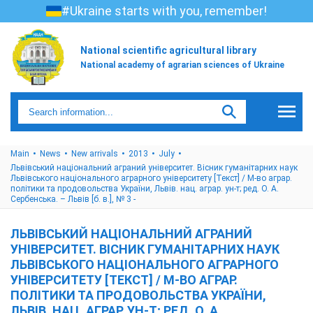
#Ukraine starts with you, remember!
National scientific agricultural library
National academy of agrarian sciences of Ukraine
Main
News
New arrivals
2013
July
Львівський національний аграний університет. Вісник гуманітарних наук
Львівського національного аграрного університету [Текст] / М-во аграр.
політики та продовольства України, Львів. нац. аграр. ун-т; ред. О. А.
Сербенська. – Львів [б. в.], № 3 -
ЛЬВІВСЬКИЙ НАЦІОНАЛЬНИЙ АГРАНИЙ
УНІВЕРСИТЕТ. ВІСНИК ГУМАНІТАРНИХ НАУК
ЛЬВІВСЬКОГО НАЦІОНАЛЬНОГО АГРАРНОГО
УНІВЕРСИТЕТУ [ТЕКСТ] / М-ВО АГРАР.
ПОЛІТИКИ ТА ПРОДОВОЛЬСТВА УКРАЇНИ,
ЛЬВІВ. НАЦ. АГРАР. УН-Т; РЕД. О. А.