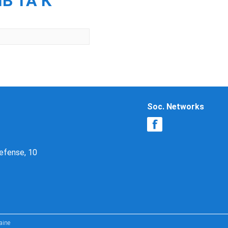
ІВ ТА К
Soc. Networks
Defense, 10
aine