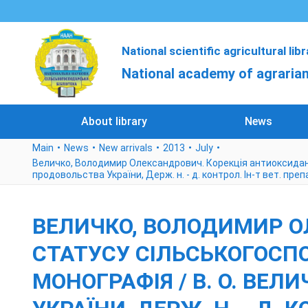
National scientific agricultural lib
National academy of agrarian
About library
News
Main
News
New arrivals
2013
July
Величко, Володимир Олександрович. Корекція антиоксидантн
продовольства України, Держ. н. - д. контрол. Ін-т вет. преп
ВЕЛИЧКО, ВОЛОДИМИР О
СТАТУСУ СІЛЬСЬКОГОСП
МОНОГРАФІЯ / В. О. ВЕЛ