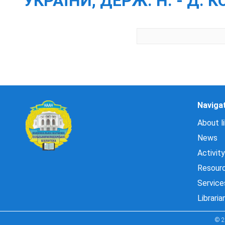
УКРАЇНИ, ДЕРЖ. Н. - Д. К
Naviga
About li
News
Activity
Resour
Service
Libraria
© 2