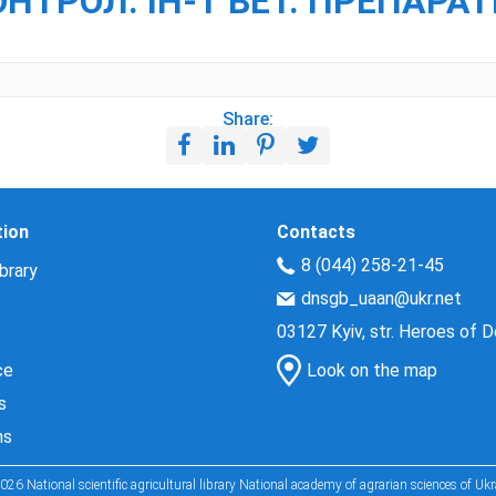
ОНТРОЛ. ІН-Т ВЕТ. ПРЕПАРАТ
Share:
tion
Contacts
8 (044) 258-21-45
brary
dnsgb_uaan@ukr.net
03127 Kyiv, str. Heroes of 
ce
Look on the map
s
ns
026 National scientific agricultural library National academy of agrarian sciences of Ukr