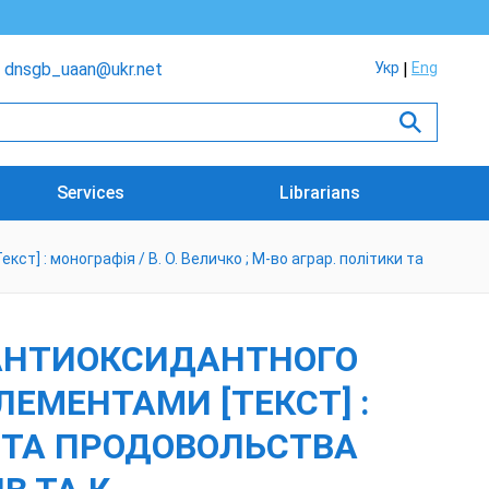
dnsgb_uaan@ukr.net
Укр
Eng
Services
Librarians
 : монографія / В. О. Величко ; М-во аграр. політики та
 АНТИОКСИДАНТНОГО
ЕМЕНТАМИ [ТЕКСТ] :
КИ ТА ПРОДОВОЛЬСТВА