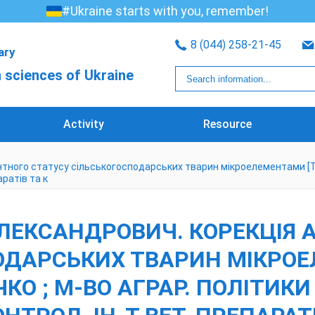
#Ukraine starts with you, remember!
8 (044) 258-21-45
rary
 sciences of Ukraine
Activity
Resource
ого статусу сільськогосподарських тварин мікроелементами [Текст]
аратів та к
ЛЕКСАНДРОВИЧ. КОРЕКЦІЯ
ОДАРСЬКИХ ТВАРИН МІКРОЕЛ
ИЧКО ; М-ВО АГРАР. ПОЛІТИ