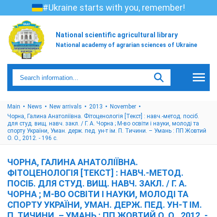
#Ukraine starts with you, remember!
National scientific agricultural library
National academy of agrarian sciences of Ukraine
Main
News
New arrivals
2013
November
Чорна, Галина Анатоліївна. Фітоценологія [Текст] : навч.-метод. посіб.
для студ. вищ. навч. закл. / Г. А. Чорна ; М-во освіти і науки, молоді та
спорту України, Уман. держ. пед. ун-т ім. П. Тичини. – Умань : ПП Жовтий
О. О., 2012. - 196 с.
ЧОРНА, ГАЛИНА АНАТОЛІЇВНА.
ФІТОЦЕНОЛОГІЯ [ТЕКСТ] : НАВЧ.-МЕТОД.
ПОСІБ. ДЛЯ СТУД. ВИЩ. НАВЧ. ЗАКЛ. / Г. А.
ЧОРНА ; М-ВО ОСВІТИ І НАУКИ, МОЛОДІ ТА
СПОРТУ УКРАЇНИ, УМАН. ДЕРЖ. ПЕД. УН-Т ІМ.
П. ТИЧИНИ. – УМАНЬ : ПП ЖОВТИЙ О. О., 2012. -