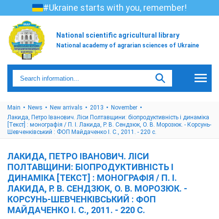
#Ukraine starts with you, remember!
National scientific agricultural library
National academy of agrarian sciences of Ukraine
Main
News
New arrivals
2013
November
Лакида, Петро Іванович. Ліси Полтавщини: біопродуктивність і динаміка
[Текст] : монографія / П. І. Лакида, Р. В. Сендзюк, О. В. Морозюк. - Корсунь-
Шевченківський : ФОП Майдаченко І. С., 2011. - 220 с.
ЛАКИДА, ПЕТРО ІВАНОВИЧ. ЛІСИ
ПОЛТАВЩИНИ: БІОПРОДУКТИВНІСТЬ І
ДИНАМІКА [ТЕКСТ] : МОНОГРАФІЯ / П. І.
ЛАКИДА, Р. В. СЕНДЗЮК, О. В. МОРОЗЮК. -
КОРСУНЬ-ШЕВЧЕНКІВСЬКИЙ : ФОП
МАЙДАЧЕНКО І. С., 2011. - 220 С.