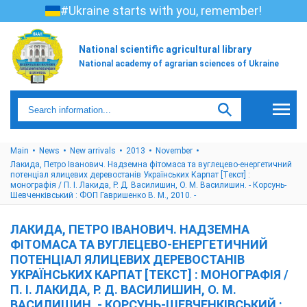
#Ukraine starts with you, remember!
National scientific agricultural library
National academy of agrarian sciences of Ukraine
Main
News
New arrivals
2013
November
Лакида, Петро Іванович. Надземна фітомаса та вуглецево-енергетичний
потенціал ялицевих деревостанів Українських Карпат [Текст] :
монографія / П. І. Лакида, Р. Д. Василишин, О. М. Василишин. - Корсунь-
Шевченківський : ФОП Гавришенко В. М., 2010. -
ЛАКИДА, ПЕТРО ІВАНОВИЧ. НАДЗЕМНА
ФІТОМАСА ТА ВУГЛЕЦЕВО-ЕНЕРГЕТИЧНИЙ
ПОТЕНЦІАЛ ЯЛИЦЕВИХ ДЕРЕВОСТАНІВ
УКРАЇНСЬКИХ КАРПАТ [ТЕКСТ] : МОНОГРАФІЯ /
П. І. ЛАКИДА, Р. Д. ВАСИЛИШИН, О. М.
ВАСИЛИШИН. - КОРСУНЬ-ШЕВЧЕНКІВСЬКИЙ :