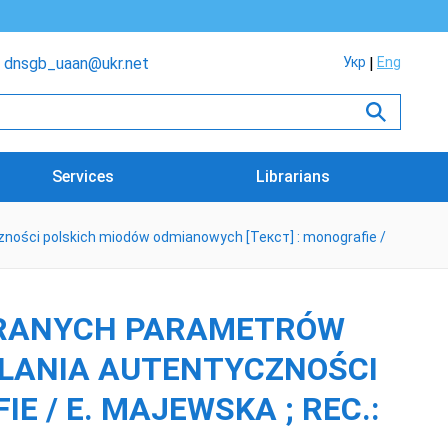
dnsgb_uaan@ukr.net
Укр
Eng
Services
Librarians
ności polskich miodów odmianowych [Текст] : monografie /
BRANYCH PARAMETRÓW
ŚLANIA AUTENTYCZNOŚCI
 / E. MAJEWSKA ; REC.: