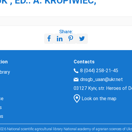
K ; ED.: A. KROPIWIEC,
Share:
tion
Contacts
8 (044) 258-21-45
brary
dnsgb_uaan@ukr.net
03127 Kyiv, str. Heroes of 
ce
Look on the map
s
ns
026 National scientific agricultural library National academy of agrarian sciences of Ukr