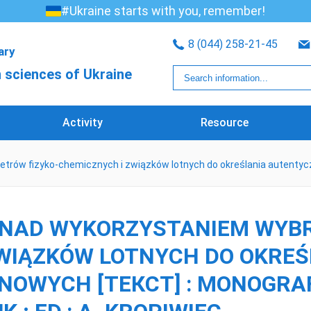
#Ukraine starts with you, remember!
8 (044) 258-21-45
rary
 sciences of Ukraine
Activity
Resource
rów fizyko-chemicznych i związków lotnych do określania autentycz
A NAD WYKORZYSTANIEM WY
ZWIĄZKÓW LOTNYCH DO OKRE
OWYCH [ТЕКСТ] : MONOGRAFIE