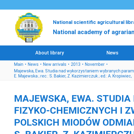
National scientific agricultural lib
National academy of agrarian
About library
News
Main
News
New arrivals
2013
November
Majewska, Ewa. Studia nad wykorzystaniem wybranych paramet
E. Majewska ; rec.: S. Bakier, Z. Kazimierczuk ; ed.: A. Kropiwiec,
MAJEWSKA, EWA. STUDI
FIZYKO-CHEMICZNYCH I 
POLSKICH MIODÓW ODMIAN