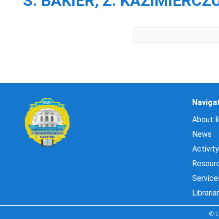
S. BAKIER, Z. KAZIMIERCZU
Naviga
About li
News
Activity
Resour
Service
Libraria
© 2