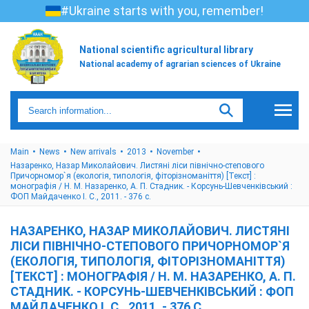
#Ukraine starts with you, remember!
National scientific agricultural library
National academy of agrarian sciences of Ukraine
Main
News
New arrivals
2013
November
Назаренко, Назар Миколайович. Листяні ліси північно-степового
Причорномор`я (екологія, типологія, фіторізноманіття) [Текст] :
монографія / Н. М. Назаренко, А. П. Стадник. - Корсунь-Шевченківський :
ФОП Майдаченко І. С., 2011. - 376 с.
НАЗАРЕНКО, НАЗАР МИКОЛАЙОВИЧ. ЛИСТЯНІ
ЛІСИ ПІВНІЧНО-СТЕПОВОГО ПРИЧОРНОМОР`Я
(ЕКОЛОГІЯ, ТИПОЛОГІЯ, ФІТОРІЗНОМАНІТТЯ)
[ТЕКСТ] : МОНОГРАФІЯ / Н. М. НАЗАРЕНКО, А. П.
СТАДНИК. - КОРСУНЬ-ШЕВЧЕНКІВСЬКИЙ : ФОП
МАЙДАЧЕНКО І. С., 2011. - 376 С.