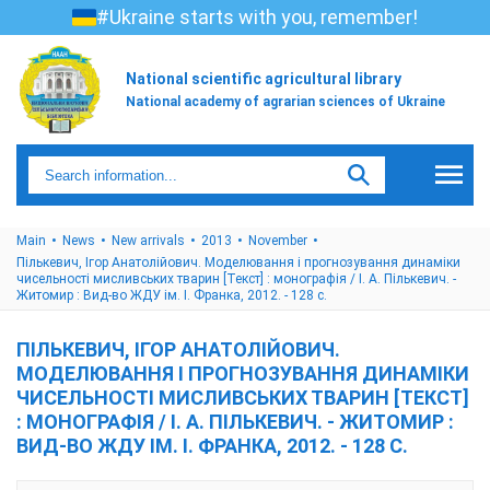
#Ukraine starts with you, remember!
National scientific agricultural library
National academy of agrarian sciences of Ukraine
Main
News
New arrivals
2013
November
Пількевич, Ігор Анатолійович. Моделювання і прогнозування динаміки
чисельності мисливських тварин [Текст] : монографія / І. А. Пількевич. -
Житомир : Вид-во ЖДУ ім. І. Франка, 2012. - 128 с.
ПІЛЬКЕВИЧ, ІГОР АНАТОЛІЙОВИЧ.
МОДЕЛЮВАННЯ І ПРОГНОЗУВАННЯ ДИНАМІКИ
ЧИСЕЛЬНОСТІ МИСЛИВСЬКИХ ТВАРИН [ТЕКСТ]
: МОНОГРАФІЯ / І. А. ПІЛЬКЕВИЧ. - ЖИТОМИР :
ВИД-ВО ЖДУ ІМ. І. ФРАНКА, 2012. - 128 С.