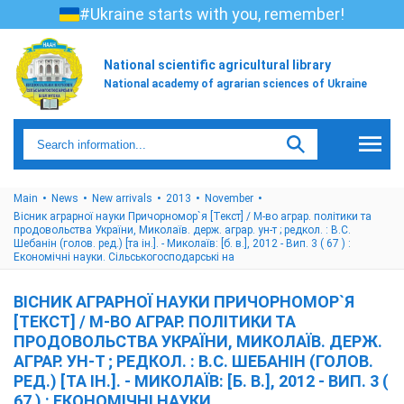
#Ukraine starts with you, remember!
National scientific agricultural library
National academy of agrarian sciences of Ukraine
Main
News
New arrivals
2013
November
Вісник аграрної науки Причорномор`я [Текст] / М-во аграр. політики та
продовольства України, Миколаїв. держ. аграр. ун-т ; редкол. : В.С.
Шебанін (голов. ред.) [та ін.]. - Миколаїв: [б. в.], 2012 - Вип. 3 ( 67 ) :
Економічні науки. Сільськогосподарські на
ВІСНИК АГРАРНОЇ НАУКИ ПРИЧОРНОМОР`Я
[ТЕКСТ] / М-ВО АГРАР. ПОЛІТИКИ ТА
ПРОДОВОЛЬСТВА УКРАЇНИ, МИКОЛАЇВ. ДЕРЖ.
АГРАР. УН-Т ; РЕДКОЛ. : В.С. ШЕБАНІН (ГОЛОВ.
РЕД.) [ТА ІН.]. - МИКОЛАЇВ: [Б. В.], 2012 - ВИП. 3 (
67 ) : ЕКОНОМІЧНІ НАУКИ.