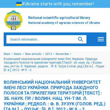
#Ukraine starts with you, remember!
National scientific agricultural library
National academy of agrarian sciences of Ukraine
Main
News
New arrivals
2013
November
Волинський національний університет імені Лесі Українки. Природа
Західного Полісся та прилеглих територій [Текст] : зб. наук. пр. / Волин.
нац. ун-т ім. Л. Українки ; редкол. : Ф. В. Зузук (голов. ред.) [та ін.]. - Луцьк :
[б. в.], 2012 - № 9. - 2
ВОЛИНСЬКИЙ НАЦІОНАЛЬНИЙ УНІВЕРСИТЕТ
ІМЕНІ ЛЕСІ УКРАЇНКИ. ПРИРОДА ЗАХІДНОГО
ПОЛІССЯ ТА ПРИЛЕГЛИХ ТЕРИТОРІЙ [ТЕКСТ] :
ЗБ. НАУК. ПР. / ВОЛИН. НАЦ. УН-Т ІМ. Л.
УКРАЇНКИ ; РЕДКОЛ. : Ф. В. ЗУЗУК (ГОЛОВ. РЕД.)
[ТА ІН.]. - ЛУЦЬК : [Б. В.], 2012 - № 9. - 2