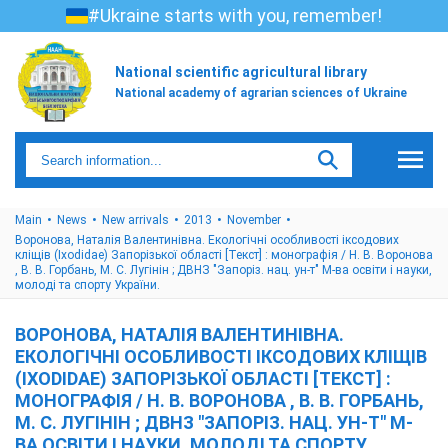
#Ukraine starts with you, remember!
National scientific agricultural library
National academy of agrarian sciences of Ukraine
Main
News
New arrivals
2013
November
Воронова, Наталія Валентинівна. Екологічні особливості іксодових
кліщів (Іxodidae) Запорізької області [Текст] : монографія / Н. В. Воронова
, В. В. Горбань, М. С. Лугінін ; ДВНЗ "Запоріз. нац. ун-т" М-ва освіти і науки,
молоді та спорту України.
ВОРОНОВА, НАТАЛІЯ ВАЛЕНТИНІВНА.
ЕКОЛОГІЧНІ ОСОБЛИВОСТІ ІКСОДОВИХ КЛІЩІВ
(ІXODIDAE) ЗАПОРІЗЬКОЇ ОБЛАСТІ [ТЕКСТ] :
МОНОГРАФІЯ / Н. В. ВОРОНОВА , В. В. ГОРБАНЬ,
М. С. ЛУГІНІН ; ДВНЗ "ЗАПОРІЗ. НАЦ. УН-Т" М-
ВА ОСВІТИ І НАУКИ, МОЛОДІ ТА СПОРТУ