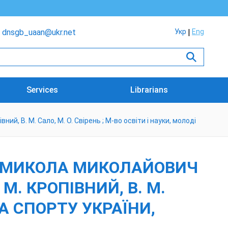
dnsgb_uaan@ukr.net
Укр
Eng
Services
Librarians
ий, В. М. Сало, М. О. Свірень ; М-во освіти і науки, молоді
О МИКОЛА МИКОЛАЙОВИЧ
. М. КРОПІВНИЙ, В. М.
ТА СПОРТУ УКРАЇНИ,