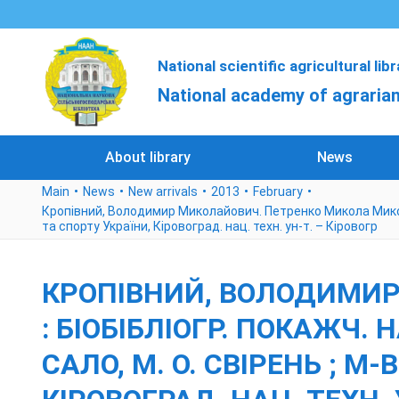
National scientific agricultural lib
National academy of agrarian
About library
News
Main
News
New arrivals
2013
February
Кропівний, Володимир Миколайович. Петренко Микола Миколайови
та спорту України, Кіровоград. нац. техн. ун-т. – Кіровогр
КРОПІВНИЙ, ВОЛОДИМИ
: БІОБІБЛІОГР. ПОКАЖЧ. НА
САЛО, М. О. СВІРЕНЬ ; М