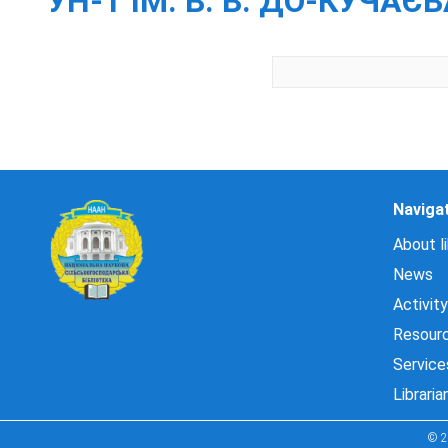
УН-Т ІМ. В. В. ДО-КУЧАЄВ
Naviga
About li
News
Activity
Resour
Service
Libraria
© 2