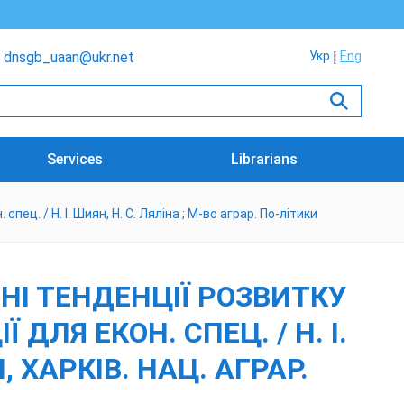
dnsgb_uaan@ukr.net
Укр
Eng
Services
Librarians
ец. / Н. І. Шиян, Н. С. Ляліна ; М-во аграр. По-літики
НІ ТЕНДЕНЦІЇ РОЗВИТКУ
ДЛЯ ЕКОН. СПЕЦ. / Н. І.
, ХАРКІВ. НАЦ. АГРАР.