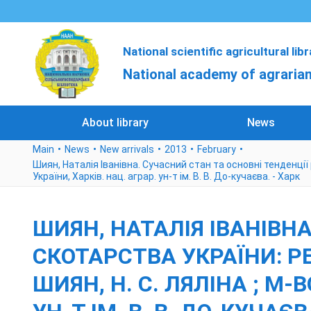
National scientific agricultural lib
National academy of agrarian
About library
News
Main
News
New arrivals
2013
February
Шиян, Наталія Іванівна. Сучасний стан та основні тенденції ро
України, Харків. нац. аграр. ун-т ім. В. В. До-кучаєва. - Харк
ШИЯН, НАТАЛІЯ ІВАНІВН
СКОТАРСТВА УКРАЇНИ: РЕГ
ШИЯН, Н. С. ЛЯЛІНА ; М-