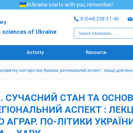
#Ukraine starts with you, remember!
8 (044) 258-21-45
rary
 sciences of Ukraine
Activity
Resource
звитку скотарства України: регіональний аспект : лекції для екон. сп
А. СУЧАСНИЙ СТАН ТА ОСНОВ
ІОНАЛЬНИЙ АСПЕКТ : ЛЕКЦІЇ 
ВО АГРАР. ПО-ЛІТИКИ УКРАЇНИ