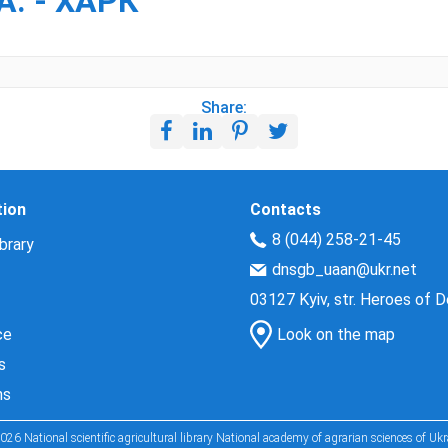
А. - ХАРК
Share:
tion
Contacts
8 (044) 258-21-45
brary
dnsgb_uaan@ukr.net
03127 Kyiv, str. Heroes of 
ce
Look on the map
s
ns
026 National scientific agricultural library National academy of agrarian sciences of Ukr